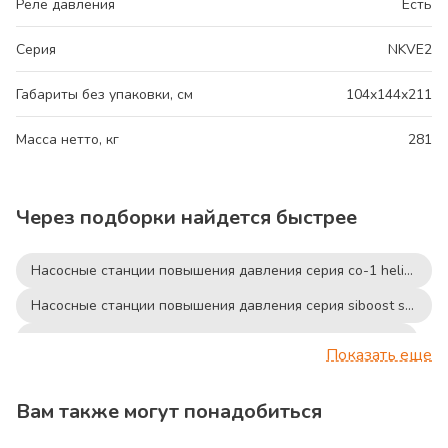
Реле давления
Есть
Серия
NKVE2
Габариты без упаковки, см
104x144x211
Масса нетто, кг
281
Через подборки найдется быстрее
Насосные станции повышения давления серия co-1 helix v
Насосные станции повышения давления серия siboost smart
Насосные станции повышения давления серия co-3 mhi
Показать еще
Насосные станции повышения давления серия cor-3 helix v
Вам также могут понадобиться
Насосные станции повышения давления серия cor-2
Насосные станции повышения давления серия cor-3