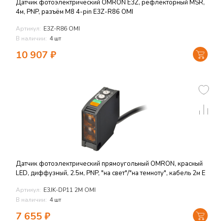
Датчик фотоэлектрический OMRON E3Z, рефлекторный MSR,
4м, PNP, разъём M8 4-pin E3Z-R86 OMI
Артикул:
E3Z-R86 OMI
В наличии:
4 шт
10 907
₽
Датчик фотоэлектрический прямоугольный OMRON, красный
LED, диффузный, 2.5м, PNP, "на свет"/"на темноту", кабель 2м E
Артикул:
E3JK-DP11 2M OMI
В наличии:
4 шт
7 655
₽