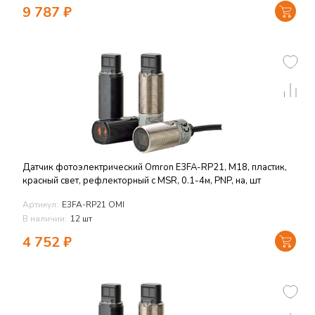
9 787
₽
Датчик фотоэлектрический Omron E3FA-RP21, M18, пластик,
красный свет, рефлекторный с MSR, 0.1-4м, PNP, на, шт
Артикул:
E3FA-RP21 OMI
В наличии:
12 шт
4 752
₽