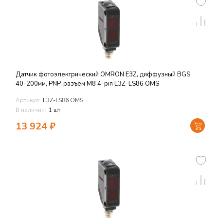
Датчик фотоэлектрический OMRON E3Z, диффузный BGS,
40-200мм, PNP, разъём M8 4-pin E3Z-LS86 OMS
Артикул:
E3Z-LS86 OMS
В наличии:
1 шт
13 924
₽