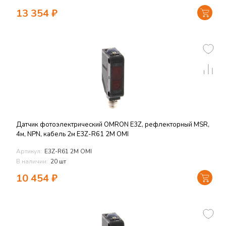
13 354
₽
Датчик фотоэлектрический OMRON E3Z, рефлекторный MSR,
4м, NPN, кабель 2м E3Z-R61 2M OMI
Артикул:
E3Z-R61 2M OMI
В наличии:
20 шт
10 454
₽