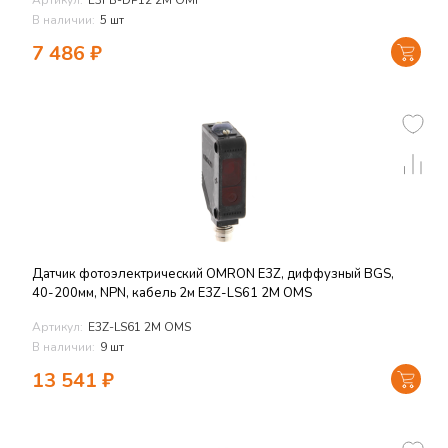
Артикул:
E3FB-DP12 2M OMI
В наличии:
5 шт
7 486
₽
Датчик фотоэлектрический OMRON E3Z, диффузный BGS,
40-200мм, NPN, кабель 2м E3Z-LS61 2M OMS
Артикул:
E3Z-LS61 2M OMS
В наличии:
9 шт
13 541
₽