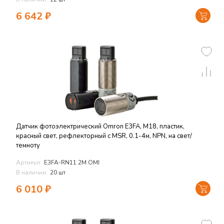
6 642
₽
Датчик фотоэлектрический Omron E3FA, M18, пластик,
красный свет, рефлекторный с MSR, 0.1-4м, NPN, на свет/
темноту
Артикул:
E3FA-RN11 2M OMI
В наличии:
20 шт
6 010
₽