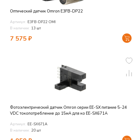
Оптический датчик Omron E3FB-DP22
Артикул:
E3FB-DP22 OMI
В наличии:
13 шт
7 575
₽
Фотоэлектрический датчик Omron серии EE-SX питание 5-24
VDC токопотребление до 15мА для ко EE-SX671A
Артикул:
EE-SX671A
В наличии:
20 шт