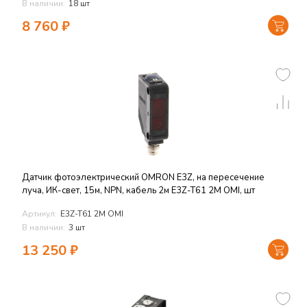
В наличии:
18 шт
8 760
₽
Датчик фотоэлектрический OMRON E3Z, на пересечение
луча, ИК-свет, 15м, NPN, кабель 2м E3Z-T61 2M OMI, шт
Артикул:
E3Z-T61 2M OMI
В наличии:
3 шт
13 250
₽