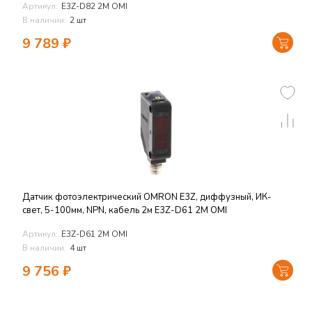
Артикул:
E3Z-D82 2M OMI
В наличии:
2 шт
9 789
₽
Датчик фотоэлектрический OMRON E3Z, диффузный, ИК-
свет, 5-100мм, NPN, кабель 2м E3Z-D61 2M OMI
Артикул:
E3Z-D61 2M OMI
В наличии:
4 шт
9 756
₽