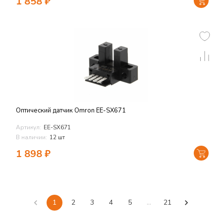
1 858
₽
Оптический датчик Omron EE-SX671
Артикул:
EE-SX671
В наличии:
12 шт
1 898
₽
1
2
3
4
5
…
21