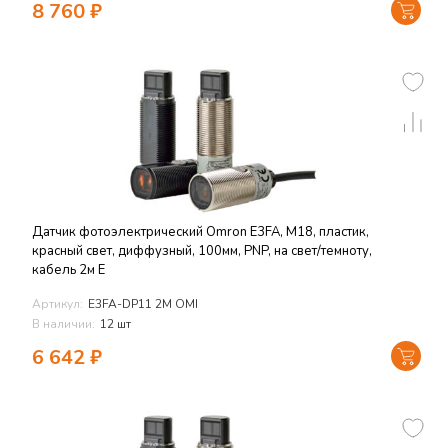
8 760
₽
Датчик фотоэлектрический Omron E3FA, M18, пластик,
красный свет, диффузный, 100мм, PNP, на свет/темноту,
кабель 2м E
Артикул:
E3FA-DP11 2M OMI
В наличии:
12 шт
6 642
₽