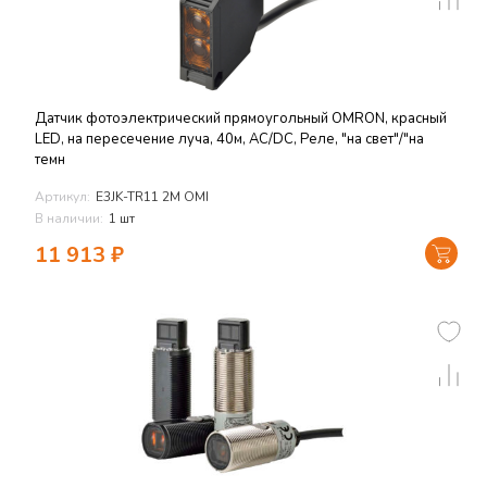
Датчик фотоэлектрический прямоугольный OMRON, красный
LED, на пересечение луча, 40м, AC/DC, Реле, "на свет"/"на
темн
Артикул:
E3JK-TR11 2M OMI
В наличии:
1 шт
11 913
₽