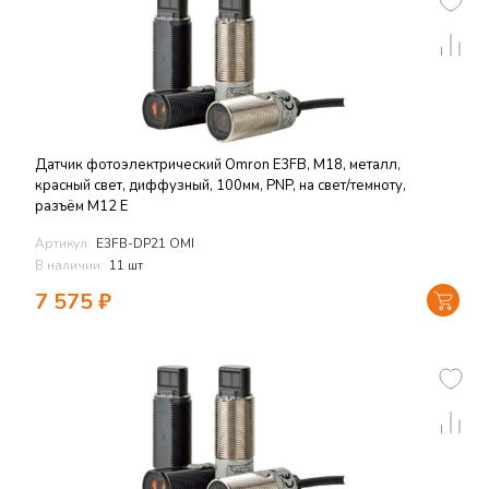
Датчик фотоэлектрический Omron E3FB, M18, металл,
красный свет, диффузный, 100мм, PNP, на свет/темноту,
разъём M12 E
Артикул:
E3FB-DP21 OMI
В наличии:
11 шт
7 575
₽