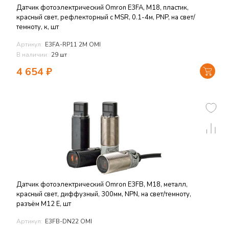
Датчик фотоэлектрический Omron E3FA, M18, пластик,
красный свет, рефлекторный с MSR, 0.1-4м, PNP, на свет/
темноту, к, шт
Артикул:
E3FA-RP11 2M OMI
В наличии:
29 шт
4 654
₽
Датчик фотоэлектрический Omron E3FB, M18, металл,
красный свет, диффузный, 300мм, NPN, на свет/темноту,
разъём M12 E, шт
Артикул:
E3FB-DN22 OMI