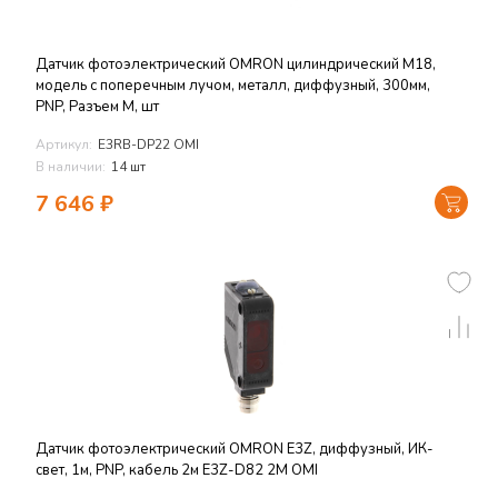
Датчик фотоэлектрический OMRON цилиндрический M18,
модель с поперечным лучом, металл, диффузный, 300мм,
PNP, Разъем M, шт
Артикул:
E3RB-DP22 OMI
В наличии:
14 шт
7 646
₽
Датчик фотоэлектрический OMRON E3Z, диффузный, ИК-
свет, 1м, PNP, кабель 2м E3Z-D82 2M OMI