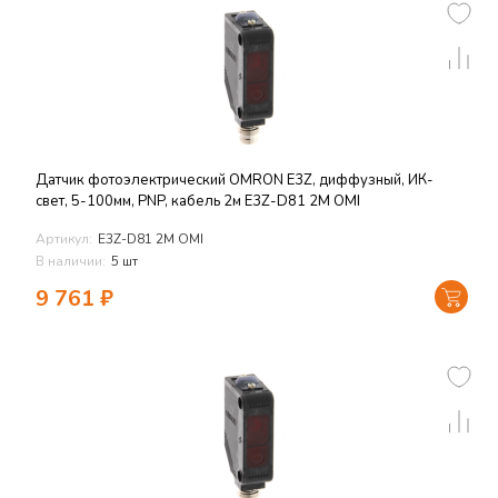
Датчик фотоэлектрический OMRON E3Z, диффузный, ИК-
свет, 5-100мм, PNP, кабель 2м E3Z-D81 2M OMI
Артикул:
E3Z-D81 2M OMI
В наличии:
5 шт
9 761
₽