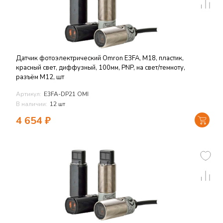
Датчик фотоэлектрический Omron E3FA, M18, пластик,
красный свет, диффузный, 100мм, PNP, на свет/темноту,
разъём M12, шт
Артикул:
E3FA-DP21 OMI
В наличии:
12 шт
4 654
₽