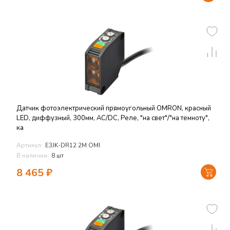
Датчик фотоэлектрический прямоугольный OMRON, красный
LED, диффузный, 300мм, AC/DC, Реле, "на свет"/"на темноту",
ка
Артикул:
E3JK-DR12 2M OMI
В наличии:
8 шт
8 465
₽