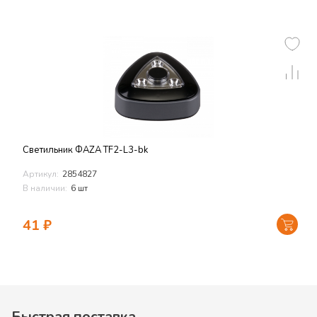
Светильник ФАZА TF2-L3-bk
Артикул:
2854827
В наличии:
6 шт
41
₽
Быстрая поставка