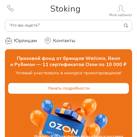
Stoking
Мой кабинет
Что вы ищете?
Юрлицам
Контакты
Призовой фонд от брендов Wellmix, Reon
и Рубикон — 11 сертификатов Озон по 10 000 ₽
Успевай участвовать в конкурсе проектировщиков!
Узнать подробности
Stoking - B2B платформа по подбору и поставке