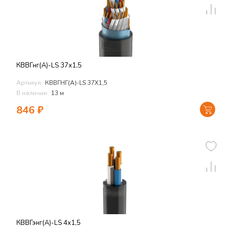
КВВГнг(А)-LS 37х1,5
Артикул:
КВВГНГ(А)-LS 37Х1,5
В наличии:
13 м
846
₽
КВВГэнг(А)-LS 4х1,5