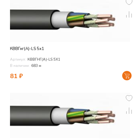
КВВГнг(А)-LS 5х1
Артикул:
КВВГНГ(А)-LS 5Х1
В наличии:
683 м
81
₽