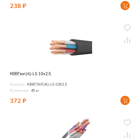
238
₽
КВВГэнг(А)-LS 10х2,5
Артикул:
КВВГЭНГ(А)-LS 10Х2,5
В наличии:
45 м
372
₽