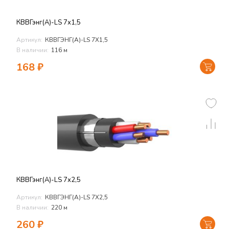
КВВГэнг(А)-LS 7х1,5
Артикул:
КВВГЭНГ(А)-LS 7Х1,5
В наличии:
116 м
168
₽
КВВГэнг(А)-LS 7х2,5
Артикул:
КВВГЭНГ(А)-LS 7Х2,5
В наличии:
220 м
260
₽