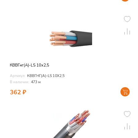
КВВГнг(А)-LS 10х2,5
Артикул:
КВВГНГ(А)-LS 10Х2,5
В наличии:
473 м
362
₽