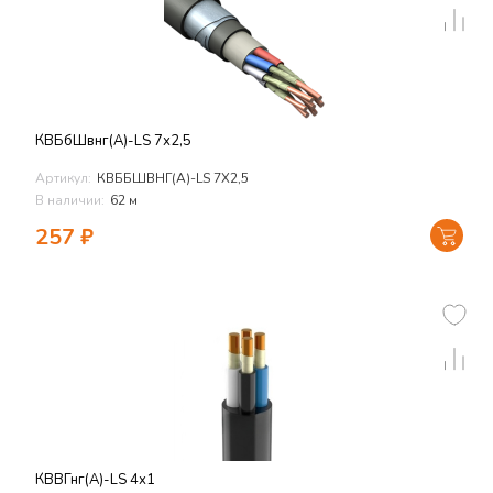
КВБбШвнг(А)-LS 7х2,5
Артикул:
КВББШВНГ(А)-LS 7Х2,5
В наличии:
62 м
257
₽
КВВГнг(А)-LS 4х1