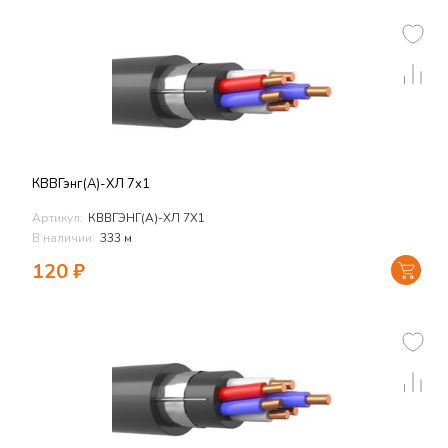
КВВГэнг(А)-ХЛ 7х1
Артикул:
КВВГЭНГ(А)-ХЛ 7Х1
В наличии:
333 м
120
₽