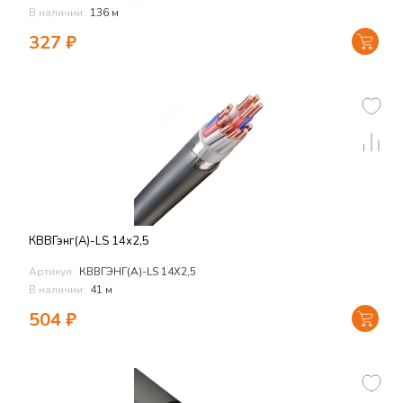
В наличии:
136 м
327
₽
КВВГэнг(А)-LS 14х2,5
Артикул:
КВВГЭНГ(А)-LS 14Х2,5
В наличии:
41 м
504
₽