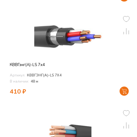
КВВГэнг(А)-LS 7х4
Артикул:
КВВГЭНГ(А)-LS 7Х4
В наличии:
48 м
410
₽