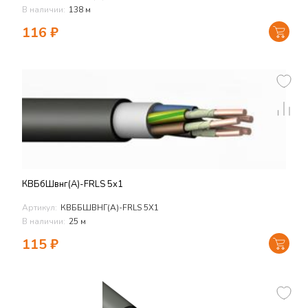
В наличии:
138 м
116
₽
КВБбШвнг(А)-FRLS 5х1
Артикул:
КВББШВНГ(А)-FRLS 5Х1
В наличии:
25 м
115
₽