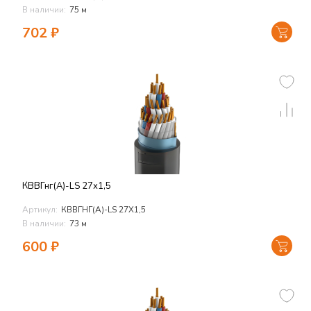
В наличии:
75 м
702
₽
КВВГнг(А)-LS 27х1,5
Артикул:
КВВГНГ(А)-LS 27Х1,5
В наличии:
73 м
600
₽