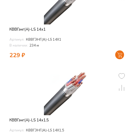
КВВГэнг(А)-LS 14х1
Артикул:
КВВГЭНГ(А)-LS 14Х1
В наличии:
234 м
229
₽
КВВГэнг(А)-LS 14х1,5
Артикул:
КВВГЭНГ(А)-LS 14Х1,5