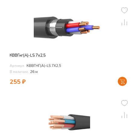
КВВГнг(А)-LS 7х2,5
Артикул:
КВВГНГ(А)-LS 7Х2,5
В наличии:
26 м
255
₽