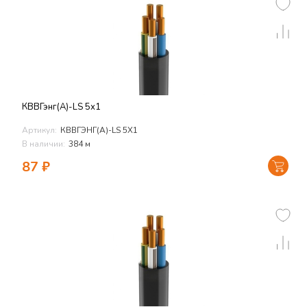
КВВГэнг(А)-LS 5х1
Артикул:
КВВГЭНГ(А)-LS 5Х1
В наличии:
384 м
87
₽