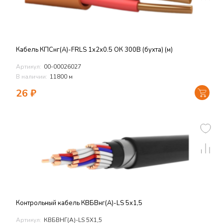
Кабель КПСнг(А)-FRLS 1х2х0.5 ОК 300В (бухта) (м)
Артикул:
00-00026027
В наличии:
11800 м
26
₽
Контрольный кабель КВБВнг(А)-LS 5х1,5
Артикул:
КВБВНГ(А)-LS 5Х1,5