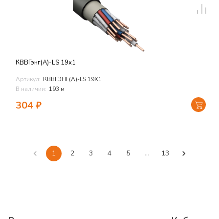
КВВГэнг(А)-LS 19х1
Артикул:
КВВГЭНГ(А)-LS 19Х1
В наличии:
193 м
304
₽
1
2
3
4
5
…
13