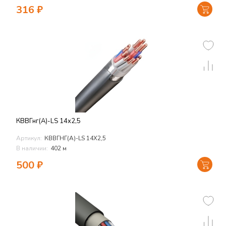
316
₽
КВВГнг(А)-LS 14х2,5
Артикул:
КВВГНГ(А)-LS 14Х2,5
В наличии:
402 м
500
₽