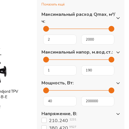
Показать ещё
Максимальный расход Qmax, м³/
ч
:
Максимальный напор, м.вод.ст.
:
Мощность, Вт
:
ndjord TPV
-B-E
2
Напряжение, В
:
1231
210..240
9527
380..420