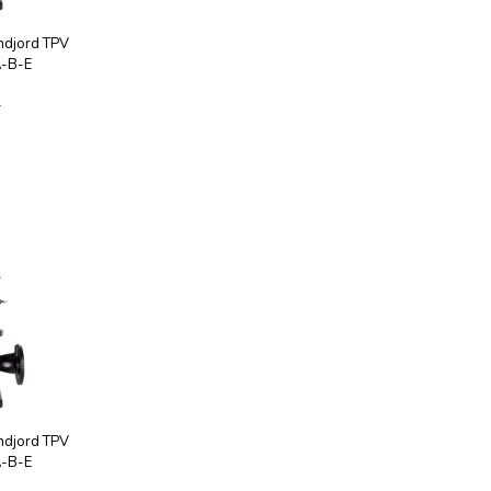
ndjord TPV
A-B-E
1
ndjord TPV
A-B-E