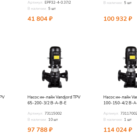
Артикул:
EPP32-4-0.37/2
В наличии:
5 шт
В наличии:
5 шт
41 804
₽
100 932
₽
TPV
Насос ин-лайн Vandjord TPV
Насос ин-лайн Va
65-200-3/2 B-A-B-E
100-150-4/2 B-A
Артикул:
73115002
Артикул:
7311700
В наличии:
10 шт
В наличии:
1 шт
97 788
₽
114 024
₽