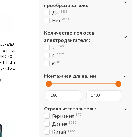
преобразователя
:
4439
Да
6312
Нет
Количество полюсов
электродвигателя
:
ин-лайн"
4403
2
военный,
3625
4
TPED 40-
 1,1 кВт,
101
6
0-415 B,
инение
Монтажная длина, мм
:
 об/мин,
8
Страна изготовитель
:
3764
Германия
3216
Дания
1630
Китай