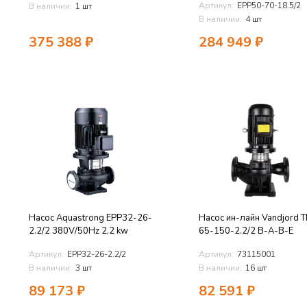
Артикул:
EPP50-70-18.5/2
В наличии:
1 шт
В наличии:
4 шт
375 388
₽
284 949
₽
Насос Aquastrong EPP32-26-
Насос ин-лайн Vandjord 
2.2/2 380V/50Hz 2,2 kw
65-150-2.2/2 B-A-B-E
Артикул:
EPP32-26-2.2/2
Артикул:
73115001
В наличии:
3 шт
В наличии:
16 шт
89 173
₽
82 591
₽