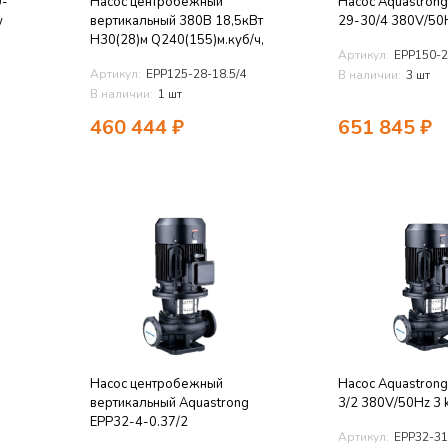
0-
Насос центробежный
Насос Aquastron
w
вертикальный 380В 18,5кВт
29-30/4 380V/50
H30(28)м Q240(155)м.куб/ч,
Артикул:
EPP150-2
Артикул:
EPP125-28-18.5/4
В наличии:
3 шт
В наличии:
1 шт
460 444
₽
651 845
₽
Насос центробежный
Насос Aquastron
g
вертикальный Aquastrong
3/2 380V/50Hz 3 
EPP32-4-0.37/2
Артикул:
EPP32-31