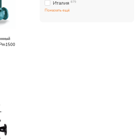
879
Италия
Показать ещё
онный
LPm1500