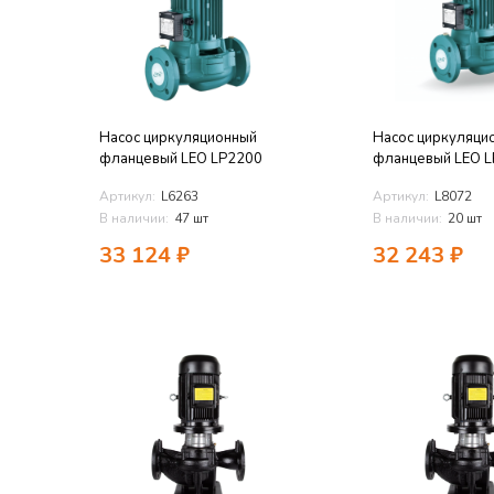
Насос циркуляционный
Насос циркуляци
фланцевый LEO LP2200
фланцевый LEO 
Артикул:
L6263
Артикул:
L8072
В наличии:
47 шт
В наличии:
20 шт
33 124
₽
32 243
₽