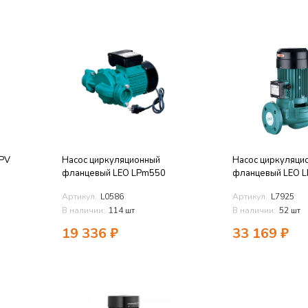
TPV
Насос циркуляционный
Насос циркуляци
фланцевый LEO LPm550
фланцевый LEO 
Артикул:
L0586
Артикул:
L7925
В наличии:
114 шт
В наличии:
52 шт
19 336
₽
33 169
₽