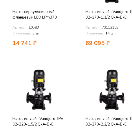
Насос циркуляционный
Насос ин-лайн Vandjord 
фланцевый LEO LPm370
32-170-1.1/2 Q-A-B-E
Артикул:
L0583
Артикул:
73112103
В наличии:
3 шт
В наличии:
14 шт
14 741
₽
69 095
₽
Насос ин-лайн Vandjord TPV
Насос ин-лайн Vandjord 
32-220-1.5/2 Q-A-B-E
32-270-2.2/2 Q-A-B-E