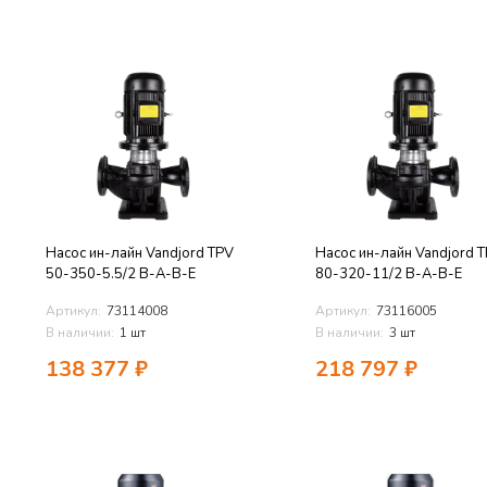
Насос ин-лайн Vandjord TPV
Насос ин-лайн Vandjord 
50-350-5.5/2 B-A-B-E
80-320-11/2 B-A-B-E
Артикул:
73114008
Артикул:
73116005
В наличии:
1 шт
В наличии:
3 шт
138 377
₽
218 797
₽