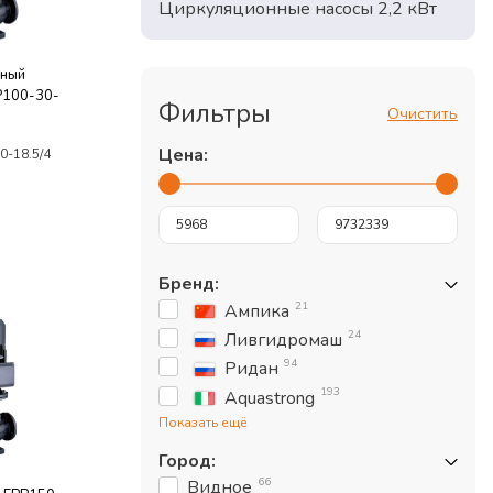
Циркуляционные насосы 2,2 кВт
жный
P100-30-
Фильтры
Очистить
Цена:
0-18.5/4
Бренд
:
21
Ампика
24
Ливгидромаш
94
Ридан
193
Aquastrong
Показать ещё
Город
:
66
Видное