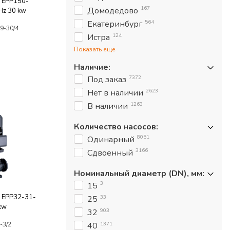
g EPP150-
167
Домодедово
Hz 30 kw
564
Екатеринбург
9-30/4
124
Истра
Показать ещё
Наличие
:
7372
Под заказ
2623
Нет в наличии
1263
В наличии
Количество насосов
:
8051
Одинарный
3166
Сдвоенный
Номинальный диаметр (DN), мм
:
3
15
g EPP32-31-
33
25
kw
903
32
1371
-3/2
40