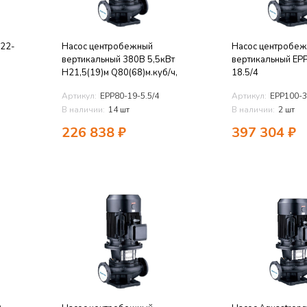
-22-
Насос центробежный
Насос центробе
вертикальный 380В 5,5кВт
вертикальный EP
H21,5(19)м Q80(68)м.куб/ч,
18.5/4
Артикул:
EPP80-19-5.5/4
Артикул:
EPP100-3
В наличии:
14 шт
В наличии:
2 шт
226 838
₽
397 304
₽