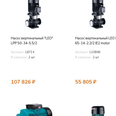
Насос вертикальный "LEO"
Насос вертикальный LEO
LPP 50-34-5.5/2
65-14-2.2/2 IE2 motor
Артикул:
L6714
Артикул:
L10846
В наличии:
2 шт
В наличии:
2 шт
107 826
₽
55 805
₽