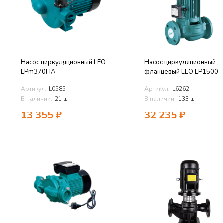
Насос циркуляционный LEO
Насос циркуляционный
LPm370HA
фланцевый LEO LP1500
Артикул:
L0585
Артикул:
L6262
В наличии:
21 шт
В наличии:
133 шт
13 355
₽
32 235
₽