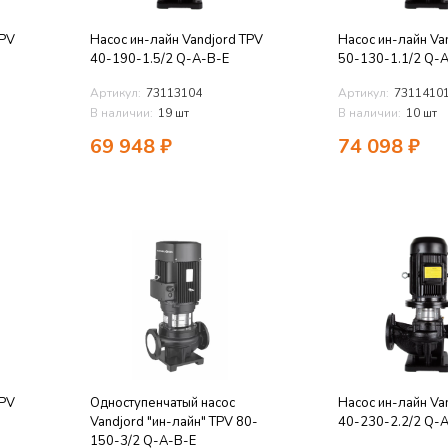
TPV
Насос ин-лайн Vandjord TPV
Насос ин-лайн Va
40-190-1.5/2 Q-A-B-E
50-130-1.1/2 Q-
Артикул:
73113104
Артикул:
7311410
В наличии:
19 шт
В наличии:
10 шт
69 948
₽
74 098
₽
TPV
Одноступенчатый насос
Насос ин-лайн Va
Vandjord "ин-лайн" TPV 80-
40-230-2.2/2 Q-
150-3/2 Q-A-B-E