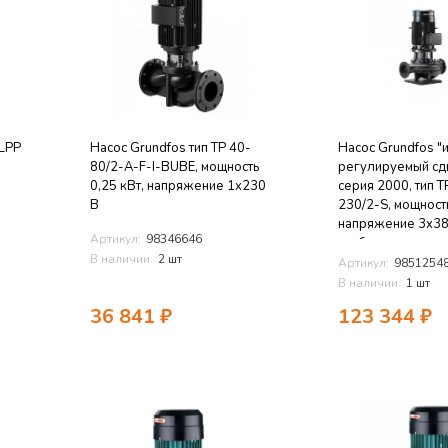
 LPP
Насос Grundfos тип TP 40-
Насос Grundfos "
80/2-A-F-I-BUBE, мощность
регулируемый сд
0,25 кВт, напряжение 1x230
серия 2000, тип 
В
230/2-S, мощность
напряжение 3x38
Артикул:
98346646
трубное присоед
В наличии:
2 шт
DN40, PN16, 2900
Артикул:
9851254
BUBE/BAQE
В наличии:
1 шт
36 841
₽
123 344
₽