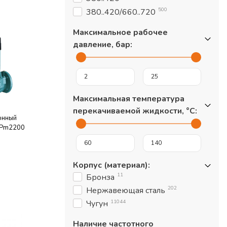
500
380..420/660..720
Максимальное рабочее
давление, бар
:
Максимальная температура
перекачиваемой жидкости, °С
:
онный
LPm2200
Корпус (материал)
:
11
Бронза
202
Нержавеющая сталь
11044
Чугун
Наличие частотного