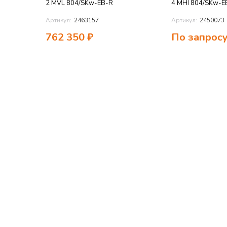
2 MVL 804/SKw-EB-R
4 MHI 804/SKw-E
Артикул:
2463157
Артикул:
2450073
762 350
₽
По запрос