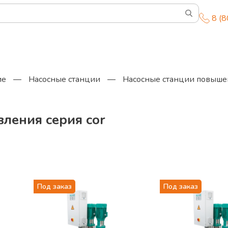
8 (
ие
—
Насосные станции
—
Насосные станции повыше
ления серия cor
Под заказ
Под заказ