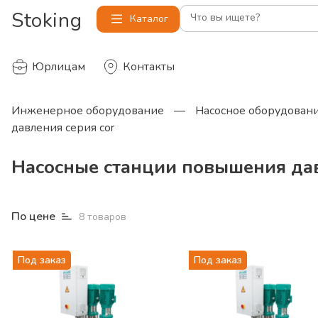
Stoking
Что вы ищете?
Каталог
Юрлицам
Контакты
Инженерное оборудование
—
Насосное оборудован
давления серия cor
Насосные станции повышения дав
По цене
8
товаров
Под заказ
Под заказ