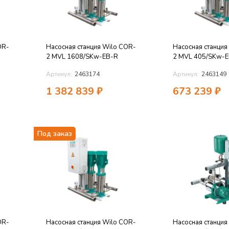
OR-
Насосная станция Wilo COR-
Насосная станция
2 MVL 1608/SKw-EB-R
2 MVL 405/SKw-
Артикул:
2463174
Артикул:
2463149
1 382 839
₽
673 239
₽
Под заказ
OR-
Насосная станция Wilo COR-
Насосная станция