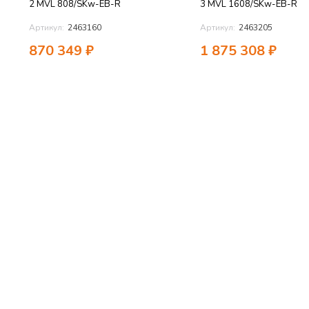
2 MVL 808/SKw-EB-R
3 MVL 1608/SKw-EB-R
Артикул:
2463160
Артикул:
2463205
870 349
₽
1 875 308
₽