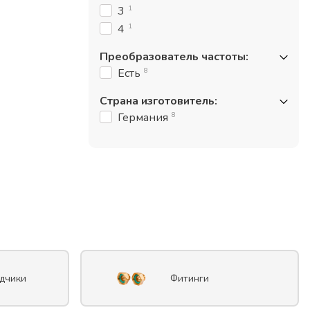
1
3
1
4
Преобразователь частоты
:
8
Есть
Страна изготовитель
:
8
Германия
дчики
Фитинги