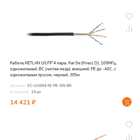
Кабель NETLAN U/UTP 4 пары, Кат.5e (Класс D), 100МГц,
одножильный, BC (чистая медь), внешний, PE до -40C, с
одножильным тросом, черный, 305м
Артикул:
EC-UU004-5E-PE-SW-BK
В наличии:
10 шт
14 421
₽