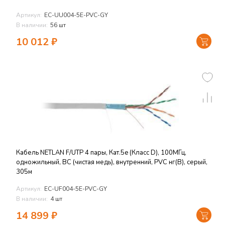
Артикул:
EC-UU004-5E-PVC-GY
В наличии:
56 шт
10 012
₽
Кабель NETLAN F/UTP 4 пары, Кат.5e (Класс D), 100МГц,
одножильный, BC (чистая медь), внутренний, PVC нг(B), серый,
305м
Артикул:
EC-UF004-5E-PVC-GY
В наличии:
4 шт
14 899
₽