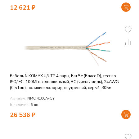
12 621
₽
Кабель NIKOMAX U/UTP 4 пары, Кат.5e (Класс D), тест по
ISO/IEC, 100МГц, одножильный, BC (чистая медь), 24AWG
(0,51мм), поливинилхлорид, внутренний, серый, 305м
Артикул:
NMC 4100A-GY
В наличии:
9 шт
26 536
₽