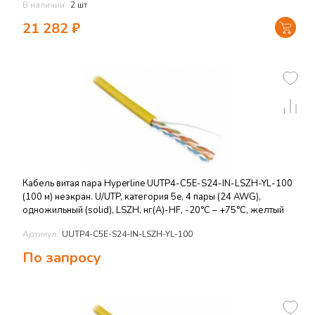
В наличии:
2 шт
21 282
₽
Кабель витая пара Hyperline UUTP4-C5E-S24-IN-LSZH-YL-100
(100 м) неэкран. U/UTP, категория 5e, 4 пары (24 AWG),
одножильный (solid), LSZH, нг(А)-HF, -20°C – +75°C, желтый
Артикул:
UUTP4-C5E-S24-IN-LSZH-YL-100
По запросу