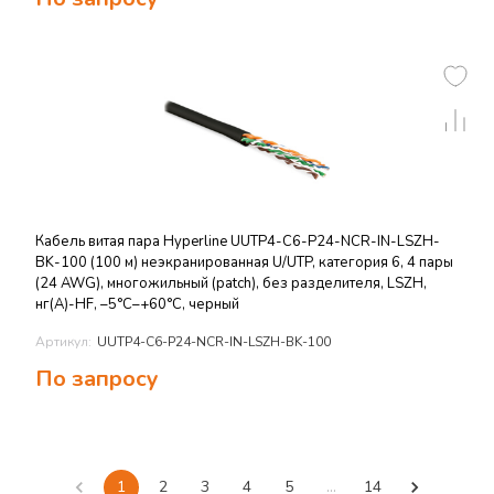
Кабель витая пара Hyperline UUTP4-C6-P24-NCR-IN-LSZH-
BK-100 (100 м) неэкранированная U/UTP, категория 6, 4 пары
(24 AWG), многожильный (patсh), без разделителя, LSZH,
нг(А)-HF, –5°C–+60°C, черный
Артикул:
UUTP4-C6-P24-NCR-IN-LSZH-BK-100
По запросу
1
2
3
4
5
…
14