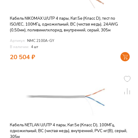
Кабель NIKOMAX U/UTP 4 пары, Кат.5e (Класс D), тест по
ISO/IEC, 100МГц, одножильный, BC (чистая медь), 24AWG
(0,50мм), поливинилхлорид, внутренний, серый, 305м
Артикул:
NMC 2100A-GY
В наличии:
4 шт
20 504
₽
Кабель NETLAN U/UTP 4 пары, Кат.5e (Класс D), 100МГц,
одножильный, BC (чистая медь), внутренний, PVC нг(B), серый,
305м