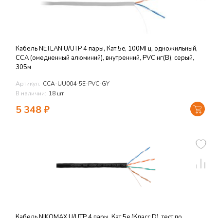
Кабель NETLAN U/UTP 4 пары, Кат.5e, 100МГц, одножильный,
CCA (омедненный алюминий), внутренний, PVC нг(B), серый,
305м
Артикул:
CCA-UU004-5E-PVC-GY
В наличии:
18 шт
5 348
₽
Кабель NIKOMAX U/UTP 4 пары, Кат.5e (Класс D), тест по