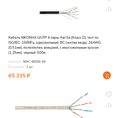
Кабель NIKOMAX U/UTP 4 пары, Кат.5e (Класс D), тест по
ISO/IEC, 100МГц, одножильный, BC (чистая медь), 24AWG
(0,51мм), полиэтилен, внешний, с многожильным тросом
(1,25мм), черный, 500м
Артикул:
NMC 4805B-BK
В наличии:
2 шт
65 335
₽