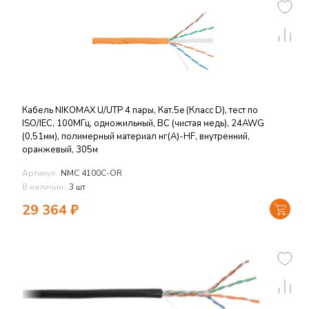
Кабель NIKOMAX U/UTP 4 пары, Кат.5e (Класс D), тест по
ISO/IEC, 100МГц, одножильный, BC (чистая медь), 24AWG
(0,51мм), полимерный материал нг(А)-HF, внутренний,
оранжевый, 305м
Артикул:
NMC 4100C-OR
В наличии:
3 шт
29 364
₽