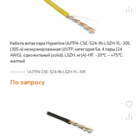
Кабель витая пара Hyperline UUTP4-C5E-S24-IN-LSZH-YL-305
(305 м) неэкранированная U/UTP, категория 5e, 4 пары (24
AWG), одножильный (solid), LSZH, нг(А)-HF, -20°C – +75°C,
желтый
Артикул:
UUTP4-C5E-S24-IN-LSZH-YL-305
По запросу