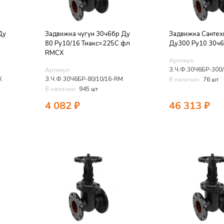
Ду
Задвижка чугун 30ч6бр Ду
Задвижка Сантех
80 Ру10/16 Тмакс=225C фл
Ду300 Ру10 30ч
RMCX
Артикул:
Артикул:
X
З.Ч.Ф.30Ч6БР-80/10/16-RM
В наличии:
76 шт
В наличии:
945 шт
4 082
₽
46 313
₽