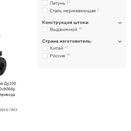
21
Латунь
4
Сталь нержавеющая
Конструкция штока
:
30
Выдвижной
Страна изготовитель
:
21
Китай
15
Россия
ая Ду100
30ч906бр
привода
00/16-ЛМЗ