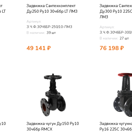
кт
Задвижка Сантехкомплект
Задвижка Сантех
 LT
Ду250 Ру10 30ч6бр LT ЛМЗ
Ду300 Ру10 225C
ЛМЗ
Артикул:
З.Ч.Ф.30Ч6БР-250/10-ЛМЗ
Артикул:
З.Ч.Ф.30Ч6БР-300
В наличии:
39 шт
В наличии:
27 шт
49 141
₽
76 198
₽
у10
Задвижка чугун Ду150 Ру10
Задвижка чугунн
30ч6бр RMCX
Ру16 225C 30ч6