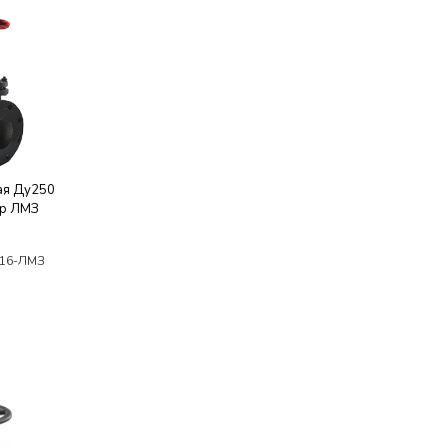
ая Ду250
бр ЛМЗ
/16-ЛМЗ