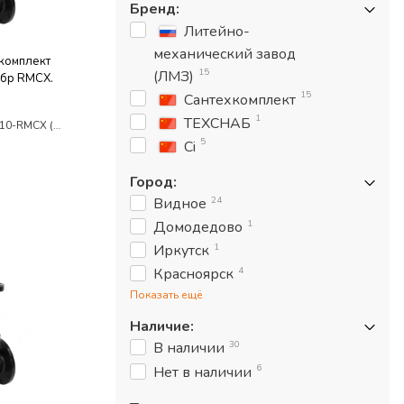
Бренд
:
Литейно-
механический завод
комплект
15
(ЛМЗ)
6бр RMCX.
15
Сантехкомплект
1
ТЕХСНАБ
З.Ч.Ф.30Ч6БР-300/10-RMCX (ОБЛЕГ)
5
Ci
Город
:
24
Видное
1
Домодедово
1
Иркутск
4
Красноярск
Показать ещё
Наличие
:
30
В наличии
6
Нет в наличии