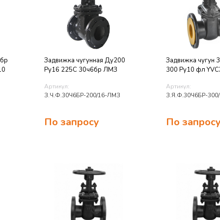
6бр
Задвижка чугунная Ду200
Задвижка чугун 
10
Ру16 225C 30ч6бр ЛМЗ
300 Ру10 фл YVC
Артикул:
Артикул:
З.Ч.Ф.30Ч6БР-200/16-ЛМЗ
З.Я.Ф.30Ч6БР-300
По запросу
По запрос