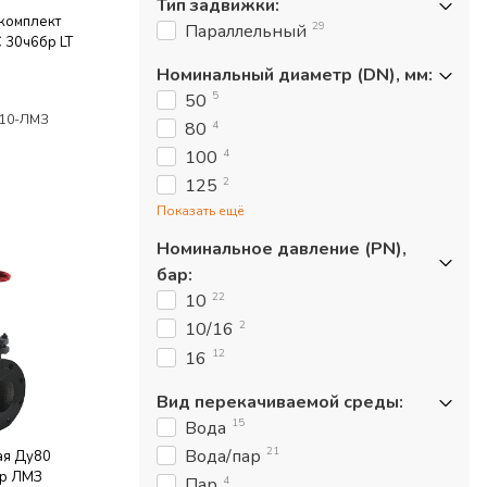
Тип задвижки
:
комплект
29
Параллельный
 30ч6бр LT
Номинальный диаметр (DN), мм
:
5
50
/10-ЛМЗ
4
80
4
100
2
125
Показать ещё
Номинальное давление (PN),
бар
:
22
10
2
10/16
12
16
Вид перекачиваемой среды
:
15
Вода
21
Вода/пар
ая Ду80
бр ЛМЗ
4
Пар