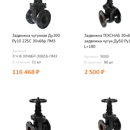
Задвижка чугунная Ду300
Задвижка ТЕХСНАБ 30ч
Ру10 225C 30ч6бр ЛМЗ
задвижка чугун Ду50 Ру
L=180
Артикул:
З.Ч.Ф.30Ч6БР-300/16-ЛМЗ
Артикул:
5030
В наличии:
11 шт
В наличии:
90 шт
116 468
₽
2 500
₽