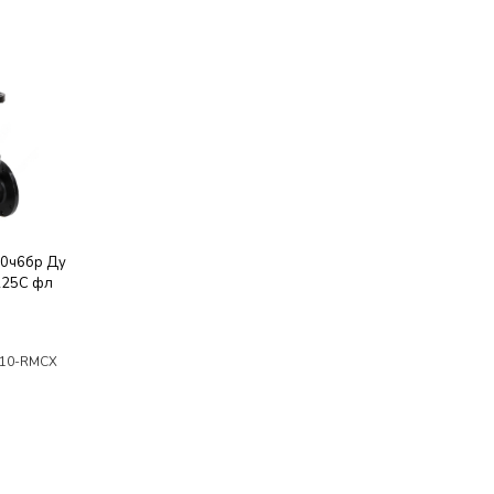
30ч6бр Ду
225C фл
/10-RMCX