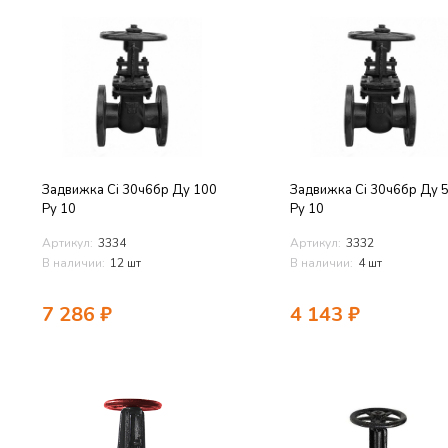
Задвижка Ci 30ч6бр Ду 100
Задвижка Ci 30ч6бр Ду 
Ру 10
Ру 10
Артикул:
3334
Артикул:
3332
В наличии:
12 шт
В наличии:
4 шт
7 286
₽
4 143
₽