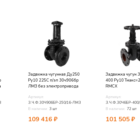
Задвижка чугунная Ду250
Задвижка чугун 
р
Ру10 225C п/эл 30ч906бр
400 Ру10 Тмакс=
а
ЛМЗ без электропривода
RMCX
Артикул:
Артикул:
З
З.Ч.Ф.30Ч906БР-250/16-ЛМЗ
З.Ч.Ф.30Ч6БР-400
В наличии:
3 шт
В наличии:
72 шт
109 416
₽
101 505
₽