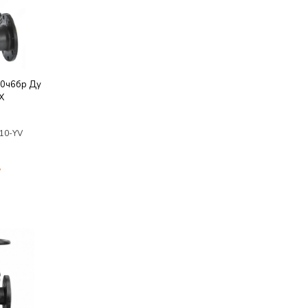
30ч6бр Ду
X
/10-YV
у