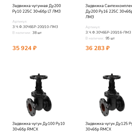
Задвижка чугунная Ду200
Задвижка Сантехкомпле
Ру10 225C 30ч6бр LT ЛМЗ
Ду200 Ру16 225C 30ч6бр
ЛМЗ
Артикул:
З.Ч.Ф.30Ч6БР-200/10-ЛМЗ
Артикул:
З.Ч.Ф.30Ч6БР-200/16-ЛМЗ
В наличии:
38 шт
В наличии:
95 шт
35 924
₽
36 283
₽
Задвижка чугун Ду100 Ру10
Задвижка чугун Ду125 Р
30ч6бр RMCX
30ч6бр RMCX