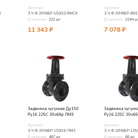
Артикул:
Артикул:
X
З.Ч.Ф.30Ч6БР-150/10-RMCX
З.Ч.Ф.30Ч6БР-80/
В наличии:
332 шт
В наличии:
1044 ш
11 343
₽
7 078
₽
Задвижка чугунная Ду150
Задвижка чугунн
Ру16 225C 30ч6бр ЛМЗ
Ру16 225C 30ч6
Артикул:
Артикул:
З.Ч.Ф.30Ч6БР-150/16-ЛМЗ
З.Ч.Ф.30Ч6БР-125
В наличии:
467 шт
В наличии:
66 шт