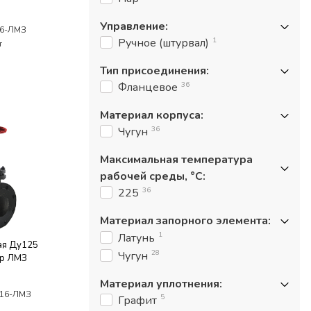
Управление
:
16-ЛМЗ
1
Ручное (штурвал)
т
Тип присоединения
:
36
Фланцевое
Материал корпуса
:
36
Чугун
Максимальная температура
рабочей среды, °С
:
36
225
Материал запорного элемента
:
1
Латунь
ая Ду125
28
Чугун
бр ЛМЗ
Материал уплотнения
:
/16-ЛМЗ
5
Графит