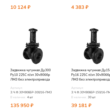
10 124
₽
4 383
₽
Задвижка чугунная Ду300
Задвижка чугунная Ду15
Ру10 225C п/эл 30ч906бр
Ру16 225C п/эл 30ч906б
ЛМЗ без электропривода
ЛМЗ без электропривод
Артикул:
Артикул:
З.Ч.Ф.30Ч906БР-300/16-ЛМЗ
З.Ч.Ф.30Ч906БР-150/16-Л
В наличии:
4 шт
В наличии:
30 шт
135 950
₽
39 181
₽