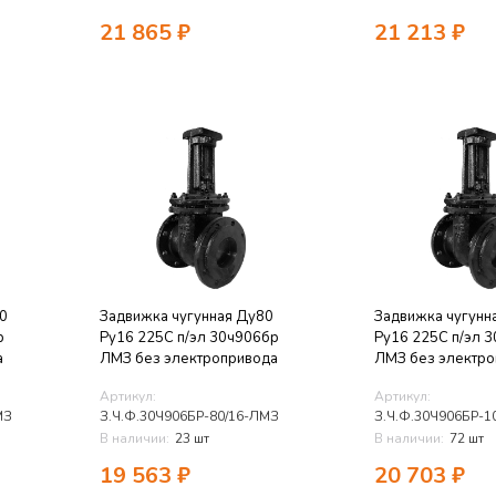
21 865
₽
21 213
₽
0
Задвижка чугунная Ду80
Задвижка чугунн
р
Ру16 225C п/эл 30ч906бр
Ру16 225C п/эл 
а
ЛМЗ без электропривода
ЛМЗ без электро
Артикул:
Артикул:
МЗ
З.Ч.Ф.30Ч906БР-80/16-ЛМЗ
З.Ч.Ф.30Ч906БР-1
В наличии:
23 шт
В наличии:
72 шт
19 563
₽
20 703
₽