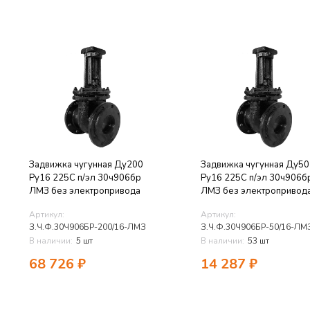
Задвижка чугунная Ду200
Задвижка чугунная Ду50
Ру16 225C п/эл 30ч906бр
Ру16 225C п/эл 30ч906б
ЛМЗ без электропривода
ЛМЗ без электропривод
Артикул:
Артикул:
З.Ч.Ф.30Ч906БР-200/16-ЛМЗ
З.Ч.Ф.30Ч906БР-50/16-ЛМ
В наличии:
5 шт
В наличии:
53 шт
68 726
₽
14 287
₽