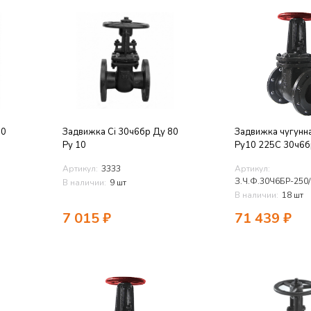
50
Задвижка Ci 30ч6бр Ду 80
Задвижка чугунн
Ру 10
Ру10 225C 30ч6
Артикул:
3333
Артикул:
З.Ч.Ф.30Ч6БР-250
В наличии:
9 шт
В наличии:
18 шт
7 015
₽
71 439
₽