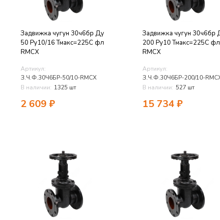
Задвижка чугун 30ч6бр Ду
Задвижка чугун 30ч6бр 
50 Ру10/16 Тмакс=225C фл
200 Ру10 Тмакс=225C фл
RMCX
RMCX
Артикул:
Артикул:
З.Ч.Ф.30Ч6БР-50/10-RMCX
З.Ч.Ф.30Ч6БР-200/10-RMC
В наличии:
1325 шт
В наличии:
527 шт
2 609
₽
15 734
₽