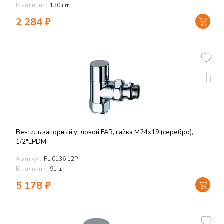
В наличии:
130 шт
2 284
₽
Вентиль запорный угловой FAR, гайка М24х19 (серебро),
1/2"EPDM
Артикул:
FL 0136 12P
В наличии:
91 шт
5 178
₽