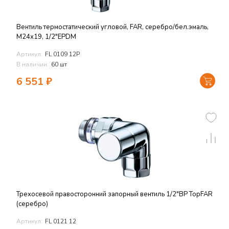
Вентиль термостатический угловой, FAR, серебро/бел.эмаль,
М24х19, 1/2"EPDM
Артикул:
FL 0109 12P
В наличии:
60 шт
6 551
₽
Трехосевой правосторонний запорный вентиль 1/2"ВР TopFAR
(серебро)
Артикул:
FL 0121 12