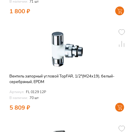
В наличии:
71 шт
1 800
₽
Вентиль запорный угловой TopFAR, 1/2"(М24х19), белый-
серебряный, EPDM
Артикул:
FL 0129 12P
В наличии:
70 шт
5 809
₽