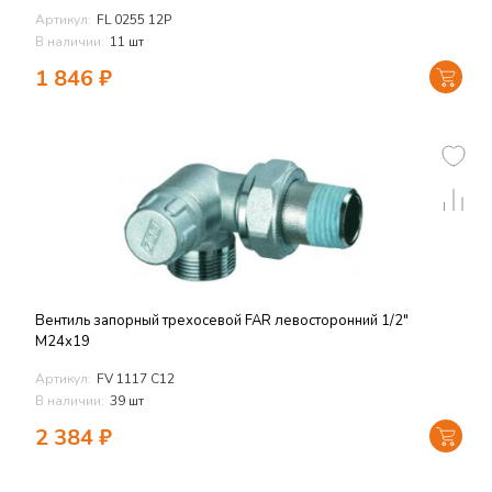
Артикул:
FL 0255 12P
В наличии:
11 шт
1 846
₽
Вентиль запорный трехосевой FAR левосторонний 1/2"
М24х19
Артикул:
FV 1117 C12
В наличии:
39 шт
2 384
₽