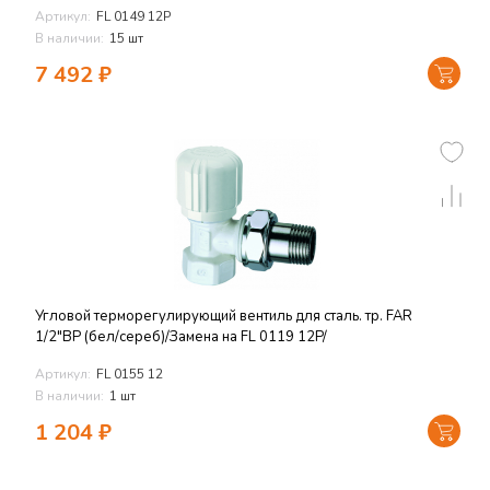
Артикул:
FL 0149 12P
В наличии:
15 шт
7 492
₽
Угловой терморегулирующий вентиль для сталь. тр. FAR
1/2"ВР (бел/сереб)/Замена на FL 0119 12P/
Артикул:
FL 0155 12
В наличии:
1 шт
1 204
₽