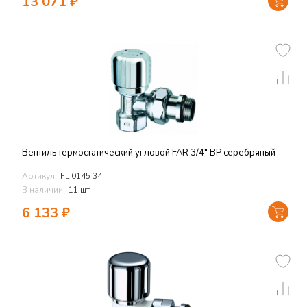
13 071
₽
Вентиль термостатический угловой FAR 3/4" ВР серебряный
Артикул:
FL 0145 34
В наличии:
11 шт
6 133
₽