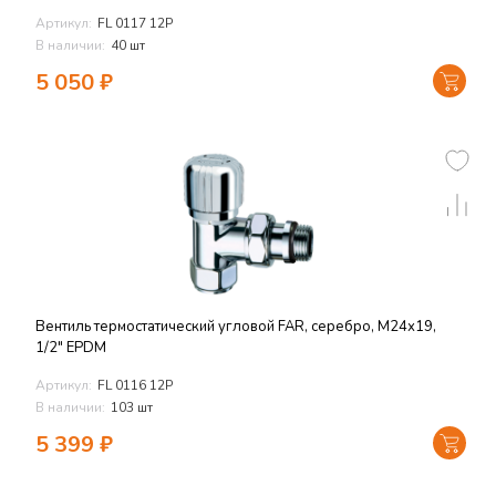
Артикул:
FL 0117 12P
В наличии:
40 шт
5 050
₽
Вентиль термостатический угловой FAR, серебро, М24х19,
1/2" EPDM
Артикул:
FL 0116 12P
В наличии:
103 шт
5 399
₽