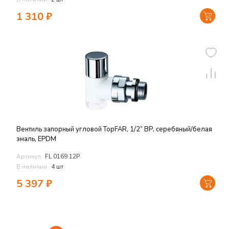
1 310
₽
Вентиль запорный угловой TopFAR, 1/2” ВР, серебяный/белая
эмаль, EPDM
Артикул:
FL 0169 12P
В наличии:
4 шт
5 397
₽