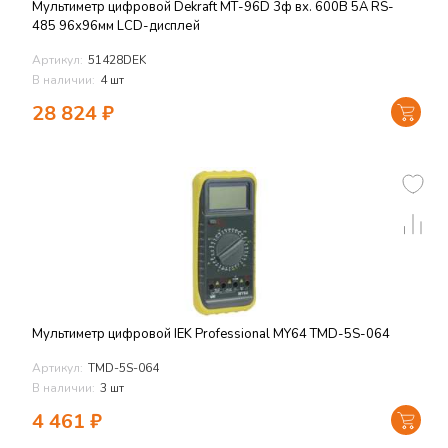
Мультиметр цифровой Dekraft МТ-96D 3ф вх. 600В 5А RS-
485 96х96мм LCD-дисплей
Артикул:
51428DEK
В наличии:
4 шт
28 824
₽
Мультиметр цифровой IEK Professional MY64 TMD-5S-064
Артикул:
TMD-5S-064
В наличии:
3 шт
4 461
₽