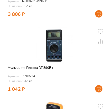
Артикул:
IN-180701-PM8211
В наличии:
12 шт
3 806
₽
Мультиметр Ресанта DT 890В+
Артикул:
61/10/224
В наличии:
37 шт
1 042
₽