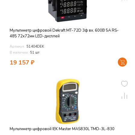
Мультиметр цифровой Dekraft МТ-72D 3ф вх. 600В 5А RS-
485 72х72мм LED-дисплей
Артикул:
51404DEK
В наличии:
51 шт
19 157
₽
Мультиметр цифровой IEK Master MAS830L TMD-3L-830