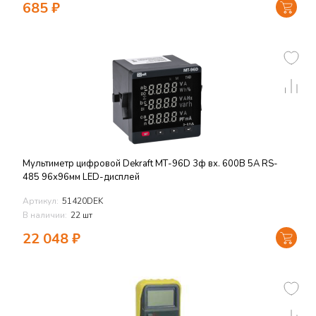
685
₽
Мультиметр цифровой Dekraft МТ-96D 3ф вх. 600В 5А RS-
485 96х96мм LED-дисплей
Артикул:
51420DEK
В наличии:
22 шт
22 048
₽