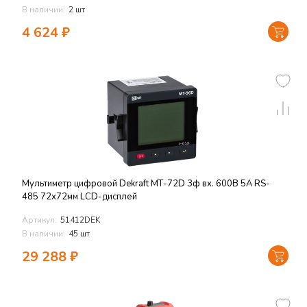
В наличии:
2 шт
4 624
₽
Мультиметр цифровой Dekraft МТ-72D 3ф вх. 600В 5А RS-
485 72х72мм LCD-дисплей
Артикул:
51412DEK
В наличии:
45 шт
29 288
₽