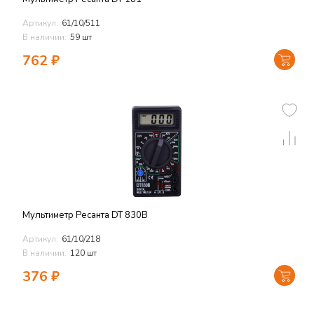
Артикул:
61/10/511
В наличии:
59 шт
762
₽
Мультиметр Ресанта DT 830В
Артикул:
61/10/218
В наличии:
120 шт
376
₽