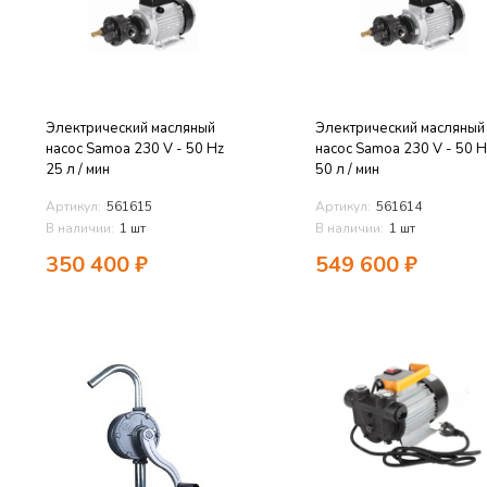
Электрический масляный
Электрический масляный
насос Samoa 230 V - 50 Hz
насос Samoa 230 V - 50 H
25 л / мин
50 л / мин
Артикул:
561615
Артикул:
561614
В наличии:
1 шт
В наличии:
1 шт
350 400
₽
549 600
₽