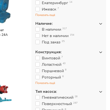
14
Екатеринбург
7
Ижевск
Показать ещё
Наличие
:
317
В наличии
рат
1-24А
154
Нет в наличии
35
Под заказ
Конструкция
:
7
Винтовой
43
Лопастной
8
Поршневой
6
Роторный
Показать ещё
Тип насоса
:
28
Пневматический
267
Поверхностный
6