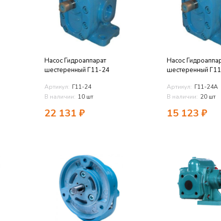
Насос Гидроаппарат
Насос Гидроаппа
шестеренный Г11-24
шестеренный Г1
Артикул:
Г11-24
Артикул:
Г11-24А
В наличии:
10 шт
В наличии:
20 шт
22 131
₽
15 123
₽