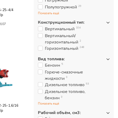
Погружной
29
Полупогружной
-25-4/4
Показать ещё
/р
Конструкционный тип
:
0107
104
Вертикальный
Вертикальный/
2
горизонтальный
248
Горизонтальный
Вид топлива
:
5
Бензин
Горюче-смазочные
3
жидкости
93
Дизельное топливо
Дизельное топливо,
3
бензин
Показать ещё
-25-1,6/16
/р
Рабочий объём, см3
:
2