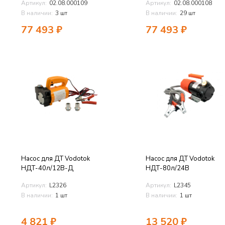
Артикул:
02.08.000109
Артикул:
02.08.000108
В наличии:
3 шт
В наличии:
29 шт
77 493
₽
77 493
₽
Насос для ДТ Vodotok
Насос для ДТ Vodotok
НДТ-40л/12В-Д
НДТ-80л/24В
Артикул:
L2326
Артикул:
L2345
В наличии:
1 шт
В наличии:
1 шт
4 821
₽
13 520
₽