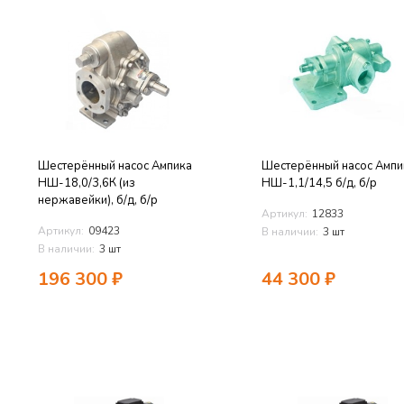
Шестерённый насос Ампика
Шестерённый насос Ампи
НШ-18,0/3,6К (из
НШ-1,1/14,5 б/д, б/р
нержавейки), б/д, б/р
Артикул:
12833
Артикул:
09423
В наличии:
3 шт
В наличии:
3 шт
196 300
₽
44 300
₽