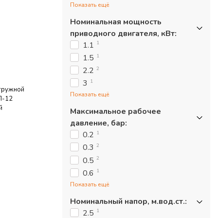
Показать ещё
Номинальная мощность
приводного двигателя, кВт
:
1
1.1
1
1.5
2
2.2
1
3
гружной
Показать ещё
П-12
й
Максимальное рабочее
давление, бар
:
1
0.2
2
0.3
2
0.5
1
0.6
Показать ещё
Номинальный напор, м.вод.ст.
:
1
2.5