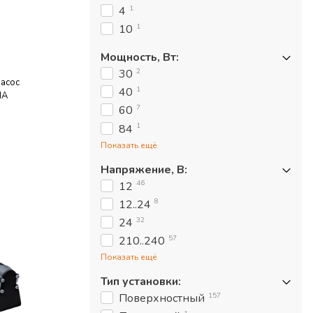
1
4
1
10
Мощность, Вт
:
2
30
насос
1
40
MA
7
60
1
84
Показать ещё
Напряжение, В
:
46
12
8
12..24
32
24
57
210..240
Показать ещё
Тип установки
:
157
Поверхностный