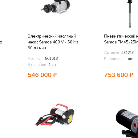
Электрический масляный
Пневматический 
z
насос Samoa 400 V - 50 Hz
Samoa PM45-25
50 л / мин
Артикул:
531210
Артикул:
561613
В наличии:
1 шт
В наличии:
1 шт
546 000
₽
753 600
₽