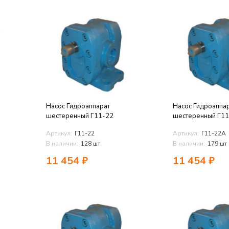
Насос Гидроаппарат
Насос Гидроаппа
шестеренный Г11-22
шестеренный Г1
Артикул:
Г11-22
Артикул:
Г11-22А
В наличии:
128 шт
В наличии:
179 шт
11 454
₽
11 454
₽