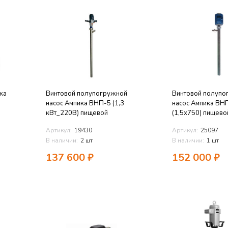
ка
Винтовой полупогружной
Винтовой полупо
насос Ампика ВНП-5 (1,3
насос Ампика ВН
кВт_220В) пищевой
(1,5х750) пищево
Артикул:
19430
Артикул:
25097
В наличии:
2 шт
В наличии:
1 шт
137 600
₽
152 000
₽