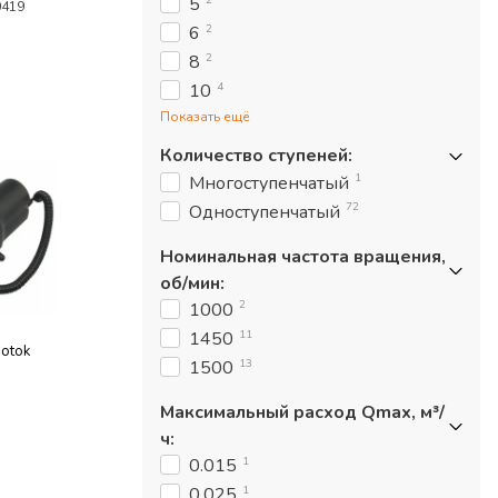
5
0419
2
6
2
8
4
10
Показать ещё
Количество ступеней
:
1
Многоступенчатый
72
Одноступенчатый
Номинальная частота вращения,
об/мин
:
2
1000
11
1450
otok
13
1500
Максимальный расход Qmax, м³/
ч
:
1
0.015
1
0.025