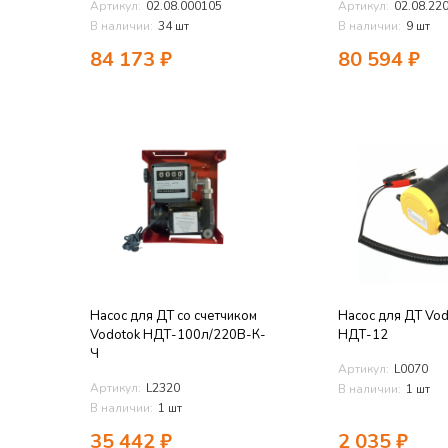
Артикул:
02.08.000105
Артикул:
02.08.22
В наличии:
34 шт
В наличии:
9 шт
84 173
₽
80 594
₽
Насос для ДТ со счетчиком
Насос для ДТ Vod
Vodotok НДТ-100л/220В-К-
НДТ-12
Ч
Артикул:
L0070
Артикул:
L2320
В наличии:
1 шт
В наличии:
1 шт
35 442
₽
2 035
₽