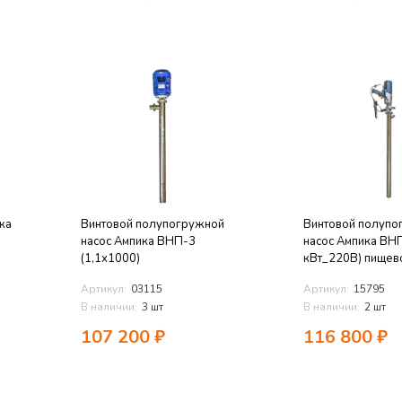
ка
Винтовой полупогружной
Винтовой полупо
насос Ампика ВНП-3
насос Ампика ВНП
(1,1х1000)
кВт_220В) пищев
Артикул:
03115
Артикул:
15795
В наличии:
3 шт
В наличии:
2 шт
107 200
₽
116 800
₽