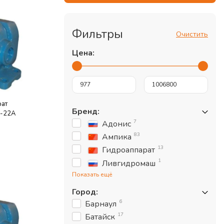
Фильтры
Очистить
Цена:
рат
Бренд
:
1-22А
7
Адонис
83
Ампика
13
Гидроаппарат
1
Ливгидромаш
Показать ещё
Город
:
6
Барнаул
17
Батайск