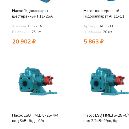
Насос Гидроаппарат
Насос шестеренный
шестеренный Г11-25А
Гидроаппарат АГ11-11
Артикул:
Г11-25А
Артикул:
АГ11-11
В наличии:
25 шт
В наличии:
20 шт
20 902
₽
5 863
₽
Насос ESQ НМШ 5-25-4/4
Насос ESQ НМШ 5-25-4/
под 3кВт б/дв, б/р
под 2.2кВт б/дв, б/р