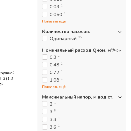
1
0.03
1
0.050
Показать ещё
Количество насосов
:
95
Одинарный
Номинальный расход Qном, м³/ч
:
2
0.3
2
0.48
1
0.72
гружной
-3 (1,3
1
1.08
ой
Показать ещё
Максимальный напор, м.вод.ст.
:
1
2
8
3
3
3.3
1
3.6