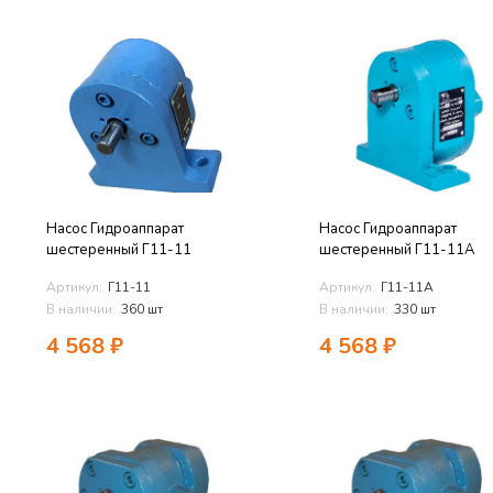
Насос Гидроаппарат
Насос Гидроаппарат
шестеренный Г11-11
шестеренный Г11-11А
Артикул:
Г11-11
Артикул:
Г11-11А
В наличии:
360 шт
В наличии:
330 шт
4 568
₽
4 568
₽