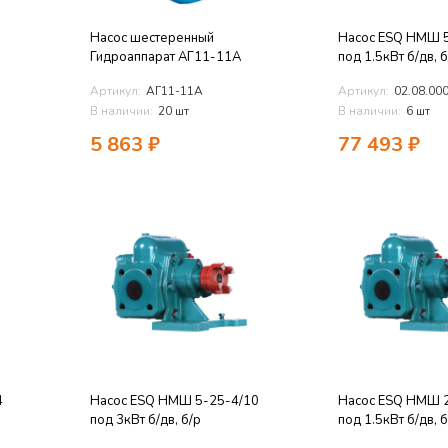
Насос шестеренный
Насос ESQ НМШ 5
Гидроаппарат АГ11-11А
под 1.5кВт б/дв, б
Артикул:
АГ11-11А
Артикул:
02.08.00
В наличии:
20 шт
В наличии:
6 шт
5 863
₽
77 493
₽
4
Насос ESQ НМШ 5-25-4/10
Насос ESQ НМШ 2
под 3кВт б/дв, б/р
под 1.5кВт б/дв, б