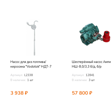
Насос для диз.топлива/
Шестерённый насос Ампи
керосина "Vodotok" НДТ-7
НШ-8,0/3,3 б/д, б/р
Артикул:
L2338
Артикул:
12841
В наличии:
1 шт
В наличии:
3 шт
3 938
₽
57 800
₽