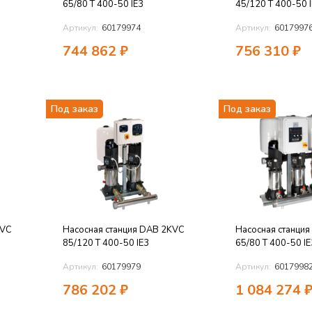
65/80 T 400-50 IE3
45/120 T 400-50 
Артикул:
60179974
Артикул:
6017997
744 862
₽
756 310
₽
Под заказ
Под заказ
KVC
Насосная станция DAB 2KVC
Насосная станци
85/120 T 400-50 IE3
65/80 T 400-50 IE
Артикул:
60179979
Артикул:
6017998
786 202
₽
1 084 274