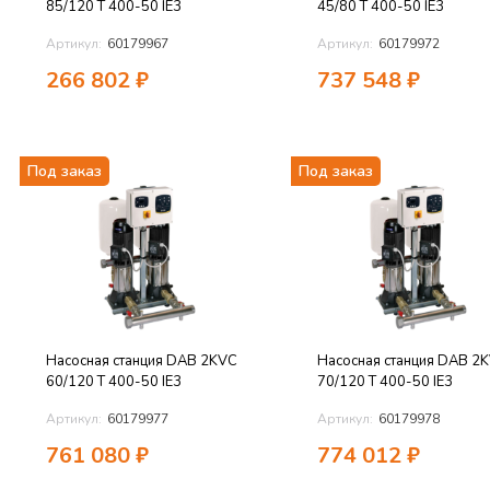
85/120 T 400-50 IE3
45/80 T 400-50 IE3
Артикул:
60179967
Артикул:
60179972
266 802
₽
737 548
₽
Под заказ
Под заказ
Насосная станция DAB 2KVC
Насосная станция DAB 2
60/120 T 400-50 IE3
70/120 T 400-50 IE3
Артикул:
60179977
Артикул:
60179978
761 080
₽
774 012
₽