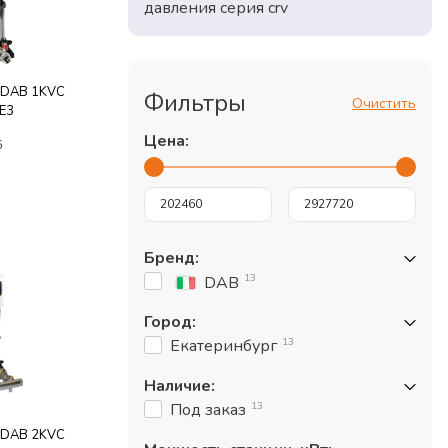
давления серия crv
я DAB 1KVC
Фильтры
Очистить
IE3
Цена:
6
Бренд
:
13
DAB
Город
:
13
Екатеринбург
Наличие
:
13
Под заказ
я DAB 2KVC