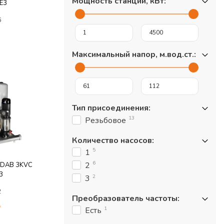
Мощность станции, кВт
:
IE3
6
Максимальный напор, м.вод.ст.
:
Тип присоединения
:
13
Резьбовое
Количество насосов
:
5
1
6
2
я DAB 3KVC
3
2
3
2
Преобразователь частоты
:
₽
1
Есть