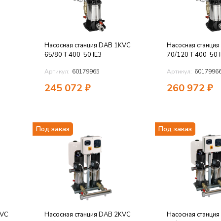
Насосная станция DAB 1KVC
Насосная станци
65/80 T 400-50 IE3
70/120 T 400-50 
Артикул:
60179965
Артикул:
6017996
245 072
₽
260 972
₽
Под заказ
Под заказ
KVC
Насосная станция DAB 2KVC
Насосная станци