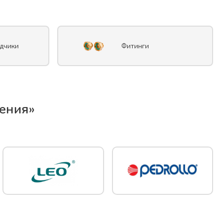
дчики
Фитинги
ения
»