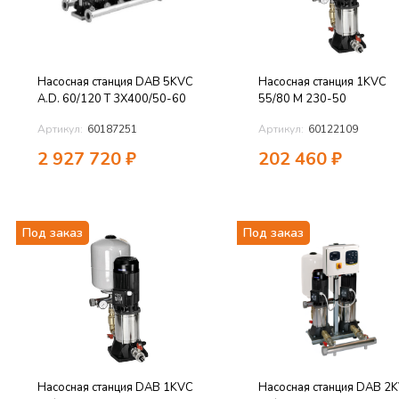
Насосная станция DAB 5KVC
Насосная станция 1KVC
A.D. 60/120 T 3X400/50-60
55/80 M 230-50
Артикул:
60187251
Артикул:
60122109
2 927 720
₽
202 460
₽
Под заказ
Под заказ
Насосная станция DAB 1KVC
Насосная станция DAB 2