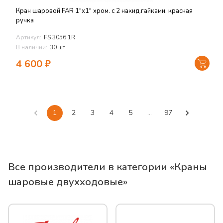
Кран шаровой FAR 1"х1" хром. с 2 накид.гайками. красная
ручка
Артикул:
FS 3056 1R
В наличии:
30 шт
4 600
₽
1
2
3
4
5
…
97
Все производители в категории «
Краны
шаровые двухходовые
»