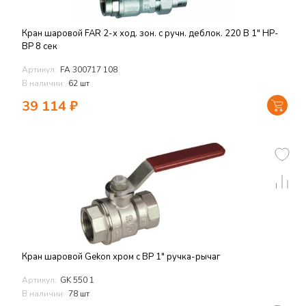
Кран шаровой FAR 2-х ход. зон. с ручн. деблок. 220 В 1" НР-
ВР 8 сек
Артикул:
FA 300717 108
В наличии:
62 шт
39 114
₽
Кран шаровой Gekon хром с ВР 1" ручка-рычаг
Артикул:
GK 550 1
В наличии:
78 шт