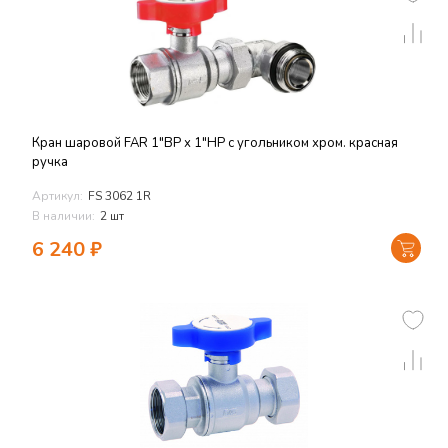
Кран шаровой FAR 1"ВР х 1"НР с угольником хром. красная
ручка
Артикул:
FS 3062 1R
В наличии:
2 шт
6 240
₽