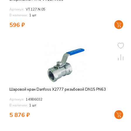
Артикул:
VT.127.N.05
В наличии:
1 шт
596
₽
Шаровой кран Danfoss X2777 резьбовой DN15 PN63
Артикул:
149В6032
В наличии:
1 шт
5 876
₽