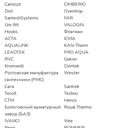
Camozzi
CIMBERIO
Dist
Oventrop
SantechSystems
FAR
Uni-fitt
VALOGIN
Hoobs
Флагман
АСТА
ICMA
AQUALINK
KAN-Therm
LEADTEK
PRO AQUA
RVC
Gekon
Kromwell
Comtek
Ростовская мануфактура
Wester
сантехники (РМС)
Сага
Santrek
Tecofi
Techno
СТМ
Henco
Бологовский арматурный
Royal Thermo
завод (БАЗ)
IVANCI
Vieir
Reon
ROMMER