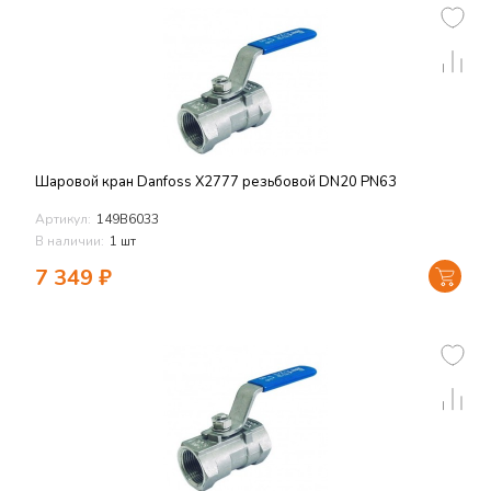
Шаровой кран Danfoss X2777 резьбовой DN20 PN63
Артикул:
149В6033
В наличии:
1 шт
7 349
₽