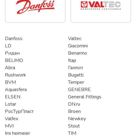
Danfoss
Valtec
LD
Giacomini
Ридан
Benarmo
BELIMO
Itap
Abra
Галлоп
Rushwork
Bugatti
BVM
Temper
Aquasfera
GENEBRE
ELSEN
General Fittings
Lotar
DN.ru
РосТурПласт
Broen
Valfex
Newkey
MVI
Stout
Imi heimeier
TIM