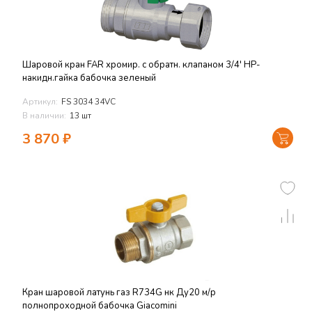
Шаровой кран FAR хромир. с обратн. клапаном 3/4' НР-
накидн.гайка бабочка зеленый
Артикул:
FS 3034 34VC
В наличии:
13 шт
3 870
₽
Кран шаровой латунь газ R734G нк Ду20 м/р
полнопроходной бабочка Giacomini