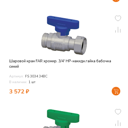
Шаровой кран FAR хромир. 3/4' НР-накидн.гайка бабочка
синий
Артикул:
FS 3034 34BC
В наличии:
1 шт
3 572
₽