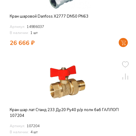
Кран шаровой Danfoss X2777 DN50 PN63
Артикул:
149В6037
В наличии:
1 шт
26 666
₽
Кран шар лат Станд 233 Ду20 Ру40 р/р полн баб ГАЛЛОП
107204
Артикул:
107204
В наличии:
4 шт