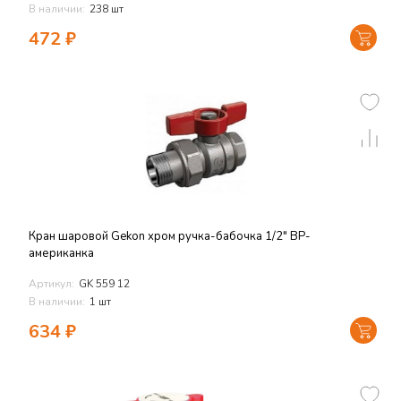
В наличии:
238 шт
472
₽
Кран шаровой Gekon хром ручка-бабочка 1/2" ВР-
американка
Артикул:
GK 559 12
В наличии:
1 шт
634
₽