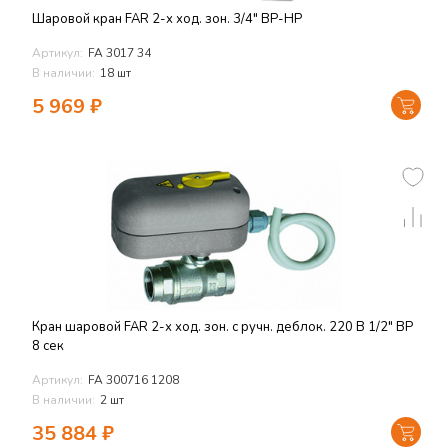
Шаровой кран FAR 2-х ход. зон. 3/4" ВР-НР
Артикул:
FA 3017 34
В наличии:
18 шт
5 969
₽
Кран шаровой FAR 2-х ход. зон. с ручн. деблок. 220 В 1/2" ВР
8 сек
Артикул:
FA 300716 1208
В наличии:
2 шт
35 884
₽