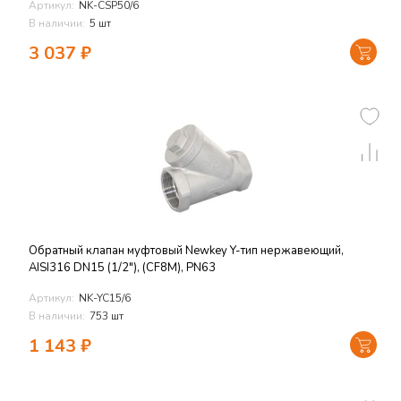
Артикул:
NK-CSP50/6
В наличии:
5 шт
3 037
₽
Обратный клапан муфтовый Newkey Y-тип нержавеющий,
AISI316 DN15 (1/2"), (CF8M), PN63
Артикул:
NK-YC15/6
В наличии:
753 шт
1 143
₽