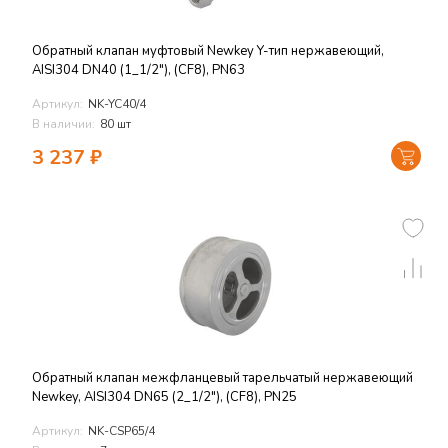
Обратный клапан муфтовый Newkey Y-тип нержавеющий,
AISI304 DN40 (1_1/2"), (CF8), PN63
Артикул:
NK-YC40/4
В наличии:
80 шт
3 237
₽
Обратный клапан межфланцевый тарельчатый нержавеющий
Newkey, AISI304 DN65 (2_1/2"), (CF8), PN25
Артикул:
NK-CSP65/4