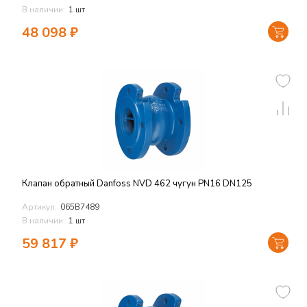
В наличии:
1 шт
48 098
₽
Клапан обратный Danfoss NVD 462 чугун PN16 DN125
Артикул:
065B7489
В наличии:
1 шт
59 817
₽