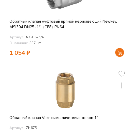
Обратный клапан муфтовый прямой нержавеющий Newkey,
AISI304 DN25 (1"), (CF8), PN64
Артикул:
NK-CS25/4
В наличии:
337 шт
1 054
₽
Обратный клапан Vieir с металическим штоком 1"
Артикул:
ZH675