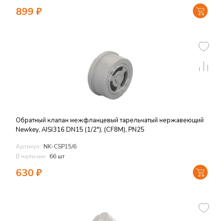
899
₽
Обратный клапан межфланцевый тарельчатый нержавеющий
Newkey, AISI316 DN15 (1/2"), (CF8M), PN25
Артикул:
NK-CSP15/6
В наличии:
66 шт
630
₽