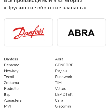
Все производители в категории
«
Пружинные обратные клапаны
»
Danfoss
Abra
Benarmo
GENEBRE
Newkey
Ридан
Tecofi
Rushwork
Zetkama
TIM
Pedrollo
Valtec
Itap
LEADTEK
Aquasfera
Сага
MVI
Giacomini