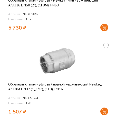
Обратный клапан муфтовый Newkey Y-тип нержавеющий,
AISI316 DN50 (2"), (CF8M), PN63
Артикул:
NK-YC50/6
В наличии:
18 шт
5 730
₽
Обратный клапан муфтовый прямой нержавеющий Newkey,
AISI304 DN32 (1_1/4"), (CF8), PN16
Артикул:
NK-CS32/4
В наличии:
120 шт
1 507
₽