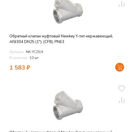
Обратный клапан муфтовый Newkey Y-тип нержавеющий,
AISI304 DN25 (1"), (CF8), PN63
Артикул:
NK-YC25/4
В наличии:
10 шт
1 583
₽