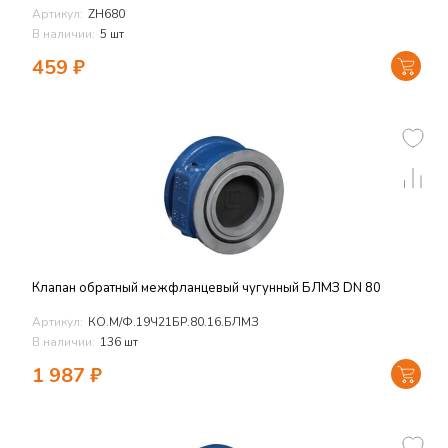
Артикул:
ZH680
В наличии:
5 шт
459
₽
Клапан обратный межфланцевый чугунный БЛМЗ DN 80
Артикул:
КО.М/Ф.19Ч21БР.80.16.БЛМЗ
В наличии:
136 шт
1 987
₽