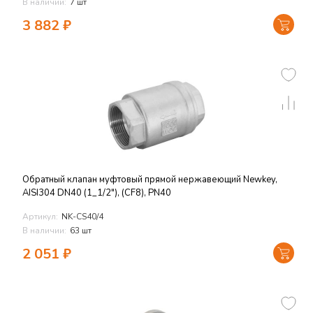
В наличии:
7 шт
3 882
₽
Обратный клапан муфтовый прямой нержавеющий Newkey,
AISI304 DN40 (1_1/2"), (CF8), PN40
Артикул:
NK-CS40/4
В наличии:
63 шт
2 051
₽