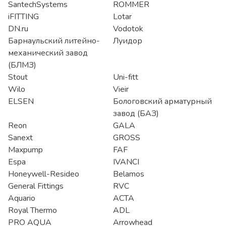
SantechSystems
ROMMER
iFITTING
Lotar
DN.ru
Vodotok
Барнаульский литейно-
Луидор
механический завод
(БЛМЗ)
Stout
Uni-fitt
Wilo
Vieir
ELSEN
Бологовский арматурный
завод (БАЗ)
Reon
GALA
Sanext
GROSS
Maxpump
FAF
Espa
IVANCI
Honeywell-Resideo
Belamos
General Fittings
RVC
Aquario
АСТА
Royal Thermo
ADL
PRO AQUA
Arrowhead