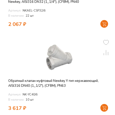
Newkey, AISI316 DN32 (1_1/4"), (CF8M), PN40
Артикул:
NKAEL-CSP32/6
В наличии:
22 шт
2 067
₽
Обратный клапан муфтовый Newkey Y-тип нержавеющий,
AISI316 DN40 (1_1/2"), (CF8M), PN63
Артикул:
NK-YC40/6
В наличии:
10 шт
3 617
₽