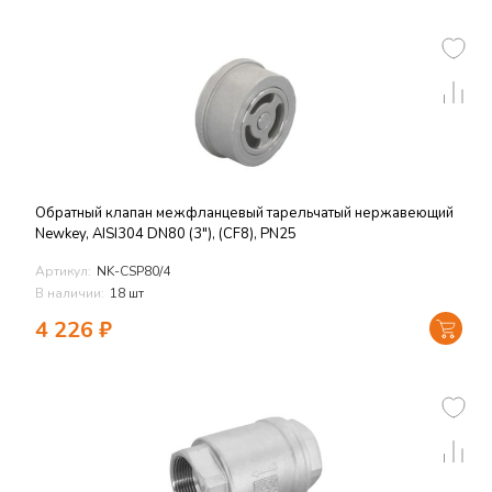
Обратный клапан межфланцевый тарельчатый нержавеющий
Newkey, AISI304 DN80 (3"), (CF8), PN25
Артикул:
NK-CSP80/4
В наличии:
18 шт
4 226
₽