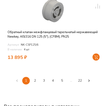
Обратный клапан межфланцевый тарельчатый нержавеющий
Newkey, AISI316 DN 125 (5"), (CF8M), PN25
Артикул:
NK-CSP125/6
В наличии:
4 шт
13 895
₽
1
2
3
4
5
…
22