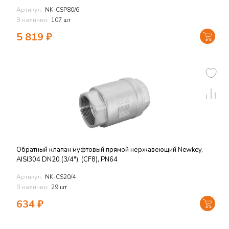
Артикул:
NK-CSP80/6
В наличии:
107 шт
5 819
₽
Обратный клапан муфтовый прямой нержавеющий Newkey,
AISI304 DN20 (3/4"), (CF8), PN64
Артикул:
NK-CS20/4
В наличии:
29 шт
634
₽