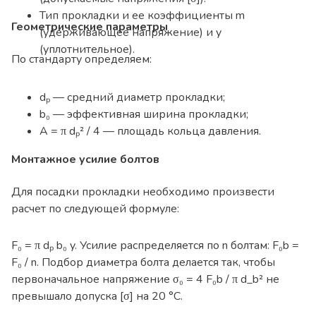
Тип прокладки и ее коэффициенты m
Геометрические параметры
(удерживающее напряжение) и y
(уплотнительное).
По стандарту определяем:
dₚ — средний диаметр прокладки;
b₀ — эффективная ширина прокладки;
A = π dₚ² / 4 — площадь кольца давления.
Монтажное усилие болтов
Для посадки прокладки необходимо произвести
расчет по следующей формуле:
F₀ = π dₚ b₀ y. Усилие распределяется по n болтам: F₀b =
F₀ / n. Подбор диаметра болта делается так, чтобы
первоначальное напряжение σ₀ = 4 F₀b / π d_b² не
превышало допуска [σ] на 20 °C.