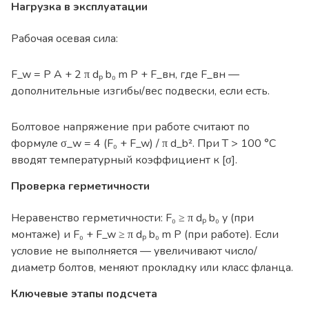
Нагрузка в эксплуатации
Рабочая осевая сила:
F_w = P A + 2 π dₚ b₀ m P + F_вн, где F_вн —
дополнительные изгибы/вес подвески, если есть.
Болтовое напряжение при работе считают по
формуле σ_w = 4 (F₀ + F_w) / π d_b². При T
>
100 °C
вводят температурный коэффициент к [σ].
Проверка герметичности
Неравенство герметичности: F₀ ≥ π dₚ b₀ y (при
монтаже) и F₀ + F_w ≥ π dₚ b₀ m P (при работе). Если
условие не выполняется — увеличивают число/
диаметр болтов, меняют прокладку или класс фланца.
Ключевые этапы подсчета