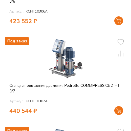
3/6
Артикул:
KCHT10306A
423 552
₽
Под заказ
Станция повышения давления Pedrollo COMBIPRESS CB2-HT
3/7
Артикул:
KCHT10307A
440 544
₽
Под заказ