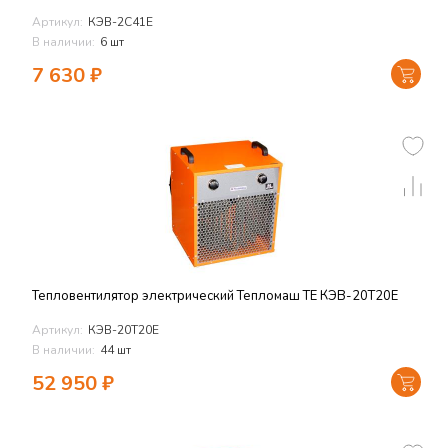
Артикул:
КЭВ-2С41Е
В наличии:
6 шт
7 630
₽
Тепловентилятор электрический Тепломаш TЕ КЭВ-20Т20Е
Артикул:
КЭВ-20Т20Е
В наличии:
44 шт
52 950
₽