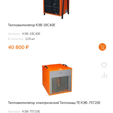
Тепловентилятор КЭВ 18С40Е
Артикул:
КЭВ-18С40Е
В наличии:
124 шт
40 800
₽
Тепловентилятор электрический Тепломаш TЕ КЭВ-75Т20Е
Артикул:
КЭВ-75Т20Е