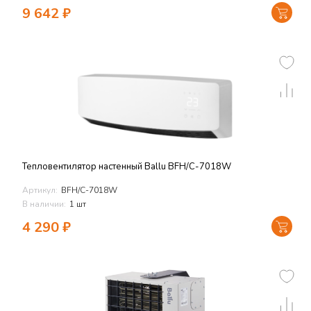
9 642
₽
Тепловентилятор настенный Ballu BFH/C-7018W
Артикул:
BFH/C-7018W
В наличии:
1 шт
4 290
₽