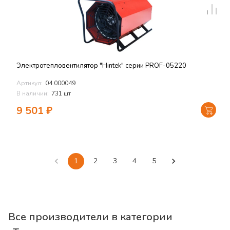
Электротепловентилятор "Hintek" серии PROF-05220
Артикул:
04.000049
В наличии:
731 шт
9 501
₽
1
2
3
4
5
Все производители в категории