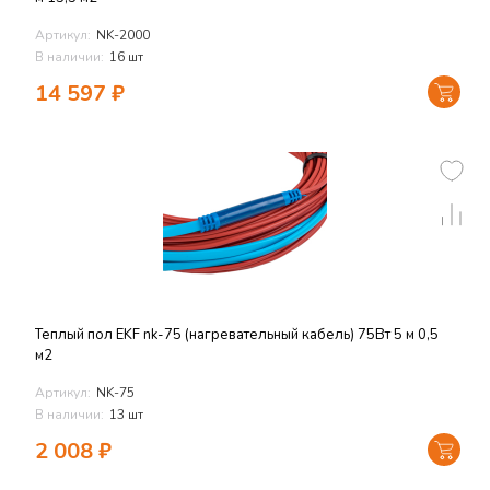
Артикул:
NK-2000
В наличии:
16 шт
14 597
₽
Теплый пол EKF nk-75 (нагревательный кабель) 75Вт 5 м 0,5
м2
Артикул:
NK-75
В наличии:
13 шт
2 008
₽