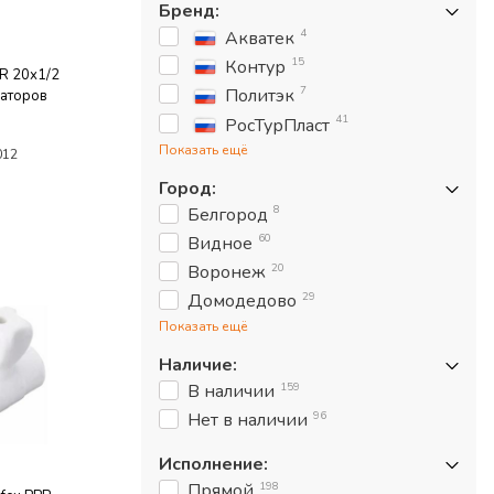
Бренд
:
4
Акватек
15
Контур
R 20х1/2
7
Политэк
иаторов
41
РосТурПласт
Показать ещё
012
Город
:
8
Белгород
60
Видное
20
Воронеж
29
Домодедово
Показать ещё
Наличие
:
159
В наличии
96
Нет в наличии
Исполнение
:
198
Прямой