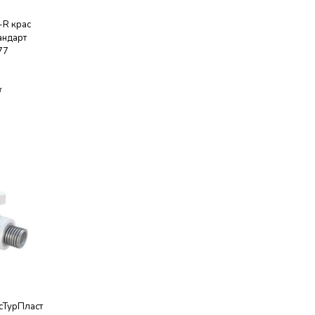
-R крас
андарт
77
т
сТурПласт