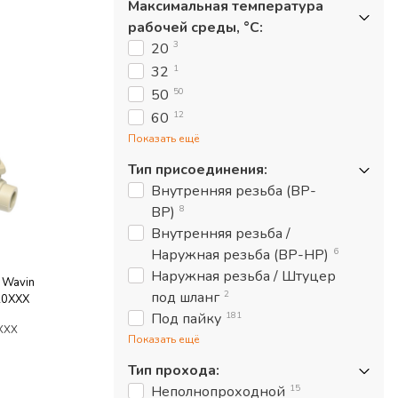
Максимальная температура
рабочей среды, °С
:
3
20
1
32
50
50
12
60
Показать ещё
Тип присоединения
:
Внутренняя резьба (ВР-
8
ВР)
Внутренняя резьба /
6
Наружная резьба (ВР-НР)
Наружная резьба / Штуцер
 Wavin
2
под шланг
20XXX
181
Под пайку
XXX
Показать ещё
Тип прохода
:
15
Неполнопроходной