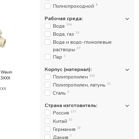
6
Полнопроходной
Рабочая среда
:
194
Вода
24
Вода, газ
Вода и водо-гликолевые
37
растворы
1
Пар
Корпус (материал)
:
 Wavin
230
Полипропилен
63XXX
21
Полипропилен, латунь
XXX
3
Сталь
Страна изготовитель
:
177
Россия
33
Китай
19
Германия
7
Дания