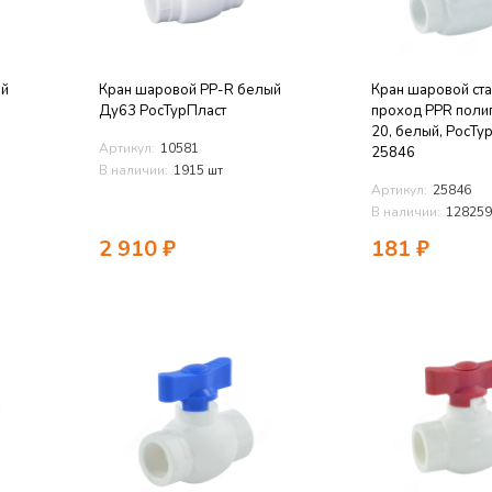
ый
Кран шаровой PP-R белый
Кран шаровой ст
Ду63 РосТурПласт
проход PPR поли
20, белый, РосТу
Артикул:
10581
25846
В наличии:
1915 шт
Артикул:
25846
В наличии:
128259
2 910
₽
181
₽