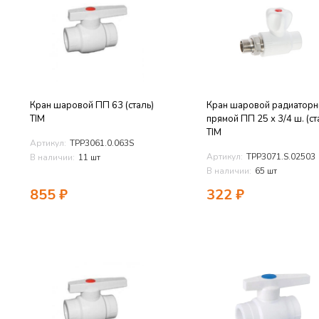
Кран шаровой ПП 63 (сталь)
Кран шаровой радиатор
TIM
прямой ПП 25 х 3/4 ш. (ст
TIM
Артикул:
TPP3061.0.063S
Артикул:
TPP3071.S.02503
В наличии:
11 шт
В наличии:
65 шт
855
₽
322
₽