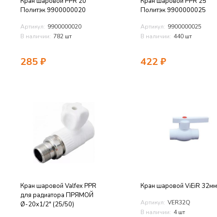
Кран шаровой PPR 20
Кран шаровой PPR 25
Политэк 9900000020
Политэк 9900000025
Артикул:
9900000020
Артикул:
9900000025
В наличии:
782 шт
В наличии:
440 шт
285
₽
422
₽
Кран шаровой Valfex PPR
Кран шаровой ViEiR 32мм
для радиатора ПРЯМОЙ
Артикул:
VER32Q
Ø-20х1/2" (25/50)
В наличии:
4 шт