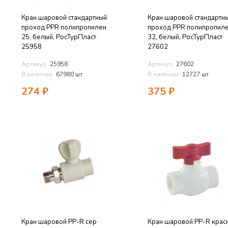
Кран шаровой стандартный
Кран шаровой стандартн
проход PPR полипропилен
проход PPR полипропил
25, белый, РосТурПласт
32, белый, РосТурПласт
25958
27602
Артикул:
25958
Артикул:
27602
В наличии:
67980 шт
В наличии:
12727 шт
274
₽
375
₽
Кран шаровой PP-R сер
Кран шаровой PP-R крас