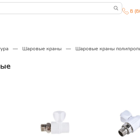
8 (
тура
—
Шаровые краны
—
Шаровые краны полипроп
вые