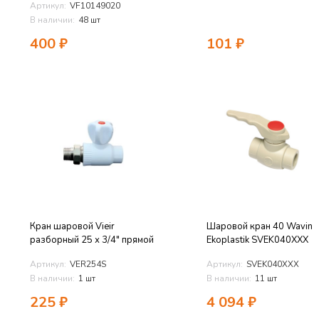
Артикул:
VF10149020
В наличии:
48 шт
400
₽
101
₽
Кран шаровой Vieir
Шаровой кран 40 Wavin
разборный 25 х 3/4" прямой
Ekoplastik SVEK040XXX
Артикул:
VER254S
Артикул:
SVEK040XXX
В наличии:
1 шт
В наличии:
11 шт
225
₽
4 094
₽