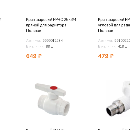
4
Кран шаровый PPRC 25х3/4
Кран шаровый PP
прямой для радиатора
угловой для рад
Политэк
Политэк
Артикул:
9999012534
Артикул:
9910022
В наличии:
99 шт
В наличии:
419 шт
649
₽
479
₽