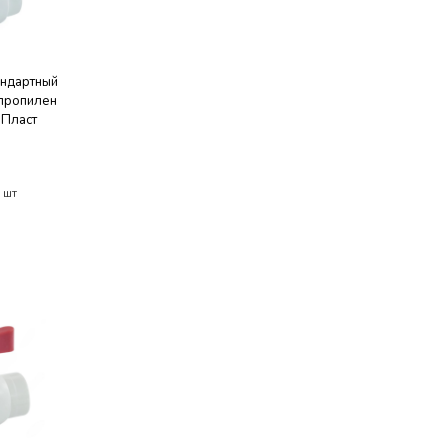
андартный
пропилен
рПласт
 шт