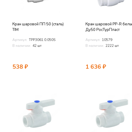
Кран шаровой ПП 50 (сталь)
Кран шаровой PP-R бел
TIM
Ду50 РосТурПласт
Артикул:
TPP3061.0.050S
Артикул:
10579
В наличии:
42 шт
В наличии:
2222 шт
538
₽
1 636
₽