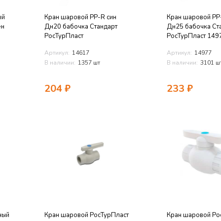
ый
Кран шаровой PP-R син
Кран шаровой PP
ен
Дн20 бабочка Стандарт
Дн25 бабочка Ст
РосТурПласт
РосТурПласт 149
Артикул:
14617
Артикул:
14977
В наличии:
1357 шт
В наличии:
3101 ш
204
₽
233
₽
ный
Кран шаровой РосТурПласт
Кран шаровой Ро