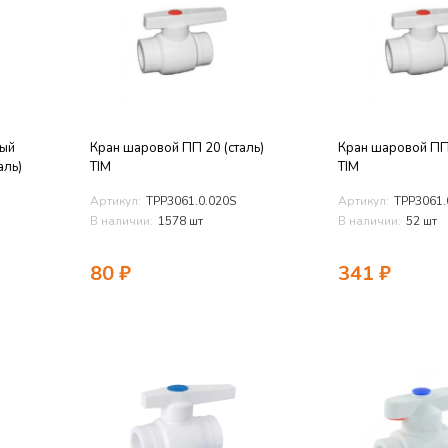
ный
Кран шаровой ПП 20 (сталь)
Кран шаровой ПП 
аль)
TIM
TIM
Артикул:
TPP3061.0.020S
Артикул:
TPP3061.
В наличии:
1578 шт
В наличии:
52 шт
80
₽
341
₽