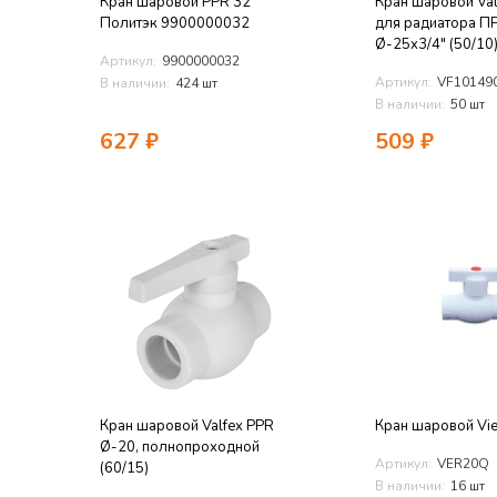
Кран шаровой PPR 32
Кран шаровой Val
Политэк 9900000032
для радиатора 
Ø-25x3/4" (50/10
Артикул:
9900000032
Артикул:
VF10149
В наличии:
424 шт
В наличии:
50 шт
627
₽
509
₽
Кран шаровой Valfex PPR
Кран шаровой Vie
Ø-20, полнопроходной
Артикул:
VER20Q
(60/15)
В наличии:
16 шт