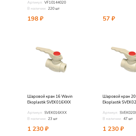
Артикул:
VF10144020
В наличии:
220 шт
198
₽
57
₽
Шаровой кран 16 Wavin
Шаровой кран 20
Ekoplastik SVEK016XXX
Ekoplastik SVEK0
Артикул:
SVEK016XXX
Артикул:
SVEK020
В наличии:
23 шт
В наличии:
47 шт
1 230
₽
1 230
₽