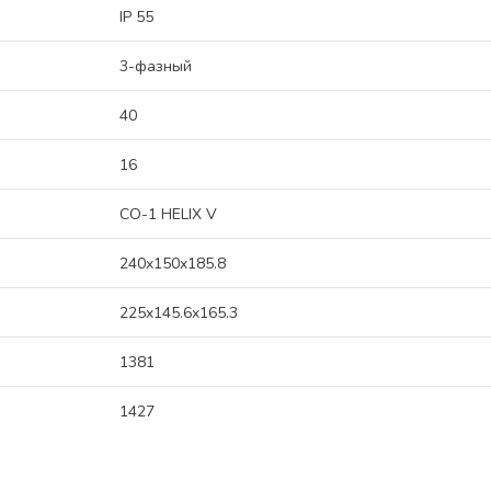
IP 55
3-фазный
40
16
CO-1 HELIX V
240x150x185.8
225x145.6x165.3
1381
1427