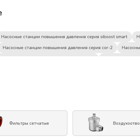
е
Насосные станции повышения давления серия siboost smart
Н
Насосные станции повышения давления серия cor-2
Насосны
ые станции повышения давления серия cmbe
Насосные станци
Насосные станции повышения давления серия cb2
Насосн
е станции повышения давления серия bsm2v 2mxh
Насосные с
е станции повышения давления серия lkj
Насосные станции п
сосные станции повышения давления серия bp
Насосные станц
осные станции повышения давления серия ecnoself
Насосные 
Фильтры сетчатые
Воздухоотво
ые станции повышения давления серия euro
Насосные станци
осные станции повышения давления серия 3 kvc
Насосные ста