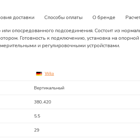
ловия доставки
Способы оплаты
О бренде
Расче
о или опосредованного подсоединения. Состоит из норм
отором. Готовность к подключению, установка на опорной
змерительными и регулировочными устройствами.
Wilo
Вертикальный
380..420
5.5
29