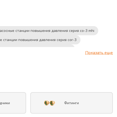
асосные станции повышения давления серия co-3 mhi
е станции повышения давления серия cor-3
и повышения давления серия combipress
Показать еще
ые станции повышения давления серия e-ngxm
танции повышения давления серия mxh
овышения давления серия aspri15
ии повышения давления серия cke
станции повышения давления серия cb2combipress
дчики
Фитинги
и повышения давления серия ki
нции повышения давления серия kv3