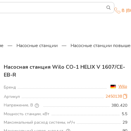
8 (
ие
—
Насосные станции
—
Насосные станции повыше
Насосная станция Wilo CO-1 HELIX V 1607/CE-
EB-R
Wilo
Бренд
2450138
Артикул
Напряжение, В
380..420
Мощность станции, кВт
5.5
Максимальный расход системы, м³/ч
29
Максимальный напор, м.вод.ст.
90