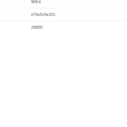
909.4
270x519x301
20850