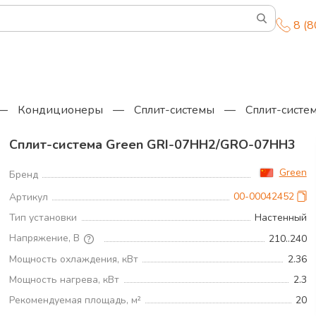
8 (
—
Кондиционеры
—
Сплит-системы
—
Сплит-систе
Сплит-система Green GRI-07HH2/GRO-07HH3
Green
Бренд
00-00042452
Артикул
Тип установки
Настенный
Напряжение, В
210..240
Мощность охлаждения, кВт
2.36
Мощность нагрева, кВт
2.3
Рекомендуемая площадь, м²
20