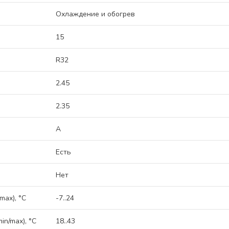
Охлаждение и обогрев
15
R32
2.45
2.35
A
Есть
Нет
max), °C
-7..24
n/max), °C
18..43