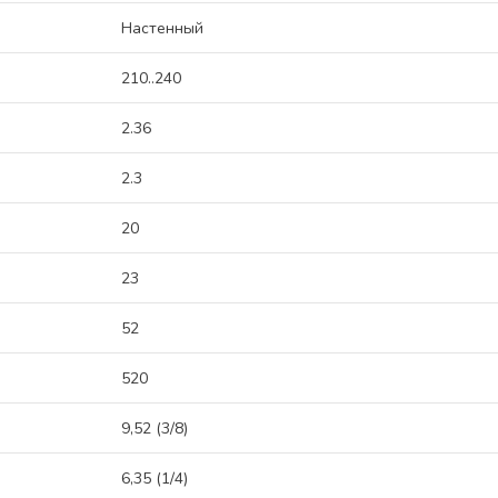
Настенный
210..240
2.36
2.3
20
23
52
520
9,52 (3/8)
6,35 (1/4)