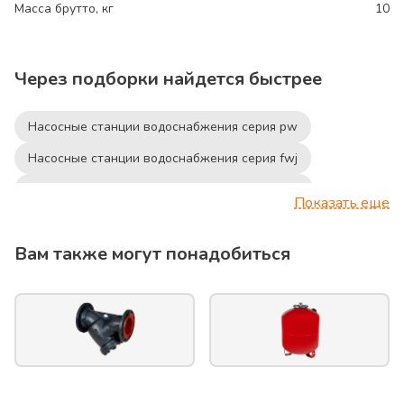
Масса брутто, кг
10
Через подборки найдется быстрее
Насосные станции водоснабжения серия pw
Насосные станции водоснабжения серия fwj
Насосные станции водоснабжения серия hwj
Показать еще
Насосные станции водоснабжения серия jet hwj
Вам также могут понадобиться
Насосные станции водоснабжения серия himulti
Насосные станции водоснабжения серия himulti3
Насосные станции водоснабжения серия jsw
Насосные станции водоснабжения серия нсс
Насосные станции водоснабжения серия ajm