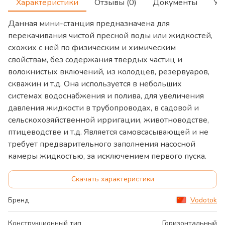
Характеристики
Отзывы (0)
Документы
Ус
Данная мини-станция предназначена для
перекачивания чистой пресной воды или жидкостей,
схожих с ней по физическим и химическим
свойствам, без содержания твердых частиц и
волокнистых включений, из колодцев, резервуаров,
скважин и т.д. Она используется в небольших
системах водоснабжения и полива, для увеличения
давления жидкости в трубопроводах, в садовой и
сельскохозяйственной ирригации, животноводстве,
птицеводстве и т.д. Является самовсасывающей и не
требует предварительного заполнения насосной
камеры жидкостью, за исключением первого пуска.
Скачать характеристики
Бренд
Vodotok
Конструкционный тип
Горизонтальный