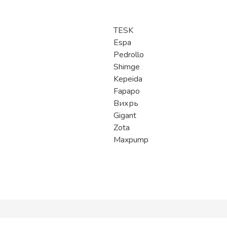
TESK
Espa
Pedrollo
Shimge
Kepeida
Fapapo
Вихрь
Gigant
Zota
Maxpump
Получение и оплата
Популярные разделы