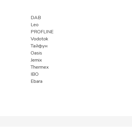
DAB
Leo
PROFLINE
Vodotok
Тайфун
Oasis
Jemix
Thermex
IBO
Ebara
Помощь
8 (800) 600-90-16