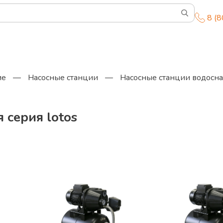
8 (
ие
—
Насосные станции
—
Насосные станции водосн
 серия lotos