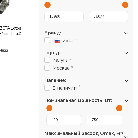
 ZOTA Lotos
Бренд
:
 л/мин, Н-46
5
Zota
4822
Город
:
2
Калуга
5
Москва
Наличие
:
5
В наличии
Номинальная мощность, Вт
:
Максимальный расход Qmax, м³/