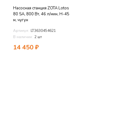
Насосная станция ZOTA Lotos
80 SA, 800 Вт, 46 л/мин, Н-45
м, чугун
Артикул:
LT3630454621
В наличии:
2 шт
14 450
₽