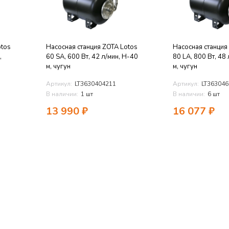
otos
Насосная станция ZOTA Lotos
Насосная станция
,
60 SA, 600 Вт, 42 л/мин, Н-40
80 LA, 800 Вт, 48
м, чугун
м, чугун
Артикул:
LT3630404211
Артикул:
LT363046
В наличии:
1 шт
В наличии:
6 шт
13 990
₽
16 077
₽