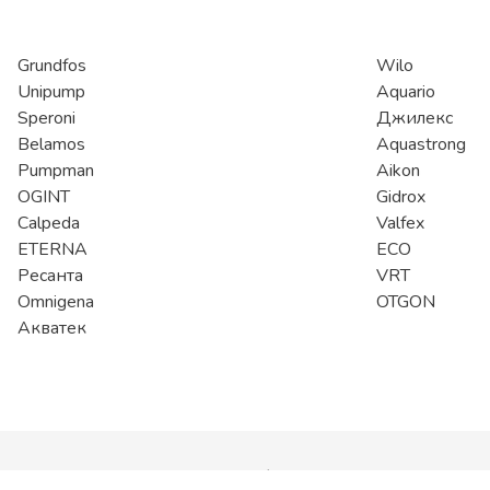
Grundfos
Wilo
Unipump
Aquario
Speroni
Джилекс
Belamos
Aquastrong
Pumpman
Aikon
OGINT
Gidrox
Calpeda
Valfex
ETERNA
ECO
Ресанта
VRT
Omnigena
OTGON
Акватек
Компания
Stoking