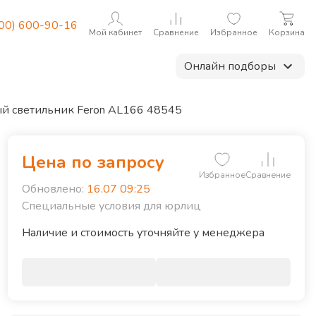
800) 600-90-16
Мой кабинет
Сравнение
Избранное
Корзина
Онлайн подборы
й светильник Feron AL166 48545
Цена по запросу
уско-регулирующая арматура
Нет
Избранное
Сравнение
Обновлено:
16.07 09:25
лина, мм
115
Специальные условия для юрлиц
ирина, мм
115
ысота, мм
Наличие и стоимость уточняйте у менеджера
66
аземление
Нет
атериал оптической части
Полимер