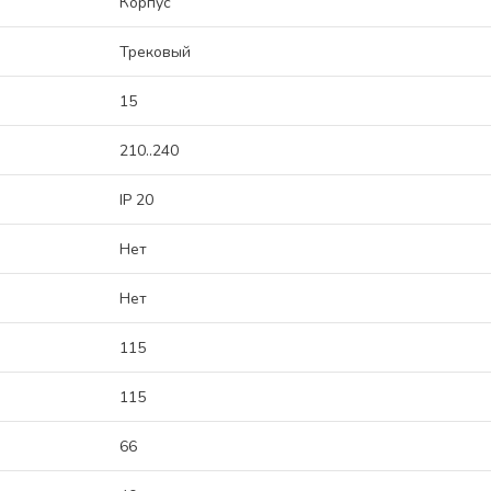
Корпус
Трековый
15
210..240
IP 20
Нет
Нет
115
115
66