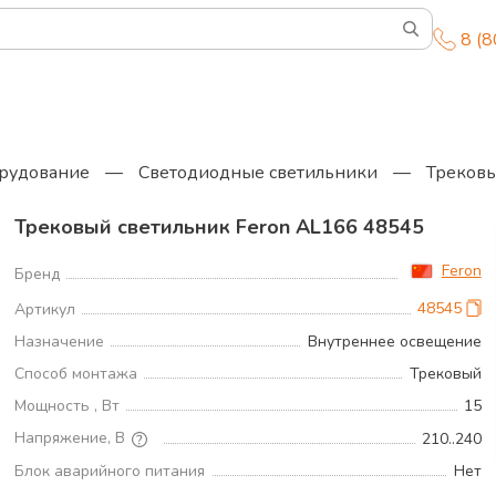
8 (
орудование
—
Светодиодные светильники
—
Трековы
Трековый светильник Feron AL166 48545
П
Feron
Бренд
Д
48545
Артикул
Ш
Назначение
Внутреннее освещение
В
Способ монтажа
Трековый
З
Мощность , Вт
15
М
Напряжение, В
210..240
Блок аварийного питания
Нет