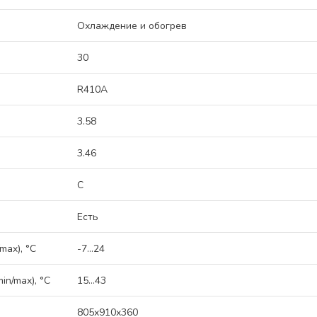
Охлаждение и обогрев
30
R410A
3.58
3.46
C
Есть
max), °C
-7...24
n/max), °C
15...43
805x910x360