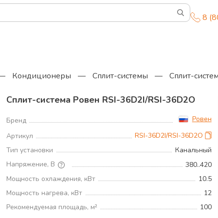
8 (
—
Кондиционеры
—
Сплит-системы
—
Сплит-систе
Сплит-система Ровен RSI-36D2I/RSI-36D2O
Ровен
Бренд
RSI-36D2I/RSI-36D2O
Артикул
Тип установки
Канальный
Напряжение, В
380..420
Мощность охлаждения, кВт
10.5
Мощность нагрева, кВт
12
Рекомендуемая площадь, м²
100