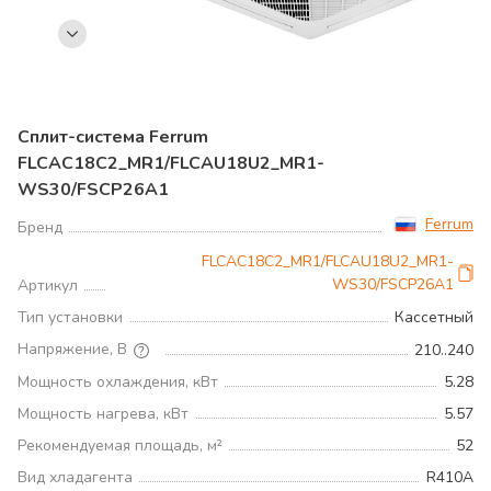
Сплит-система Ferrum
FLCAC18C2_MR1/FLCAU18U2_MR1-
WS30/FSCP26A1
Ferrum
Бренд
FLCAC18C2_MR1/FLCAU18U2_MR1-
WS30/FSCP26A1
Артикул
Тип установки
Кассетный
Напряжение, В
210..240
Мощность охлаждения, кВт
5.28
Мощность нагрева, кВт
5.57
Рекомендуемая площадь, м²
52
Вид хладагента
R410A