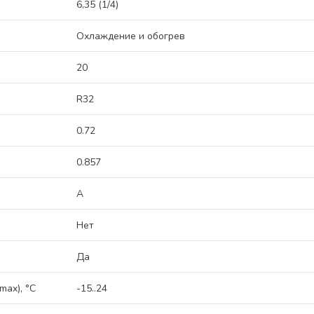
6,35 (1/4)
Охлаждение и обогрев
20
R32
0.72
0.857
A
Нет
Да
max), °C
-15..24