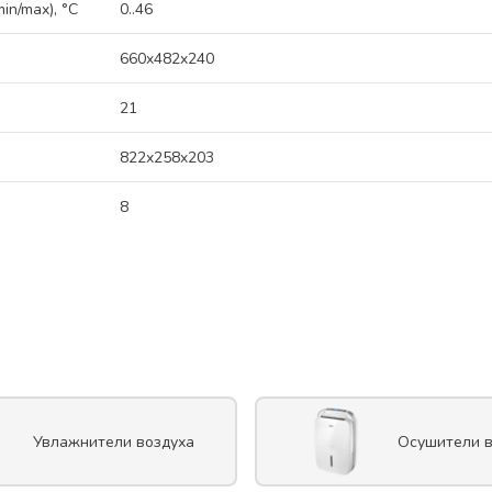
n/max), °C
0..46
660x482x240
21
822x258x203
8
Увлажнители воздуха
Осушители в