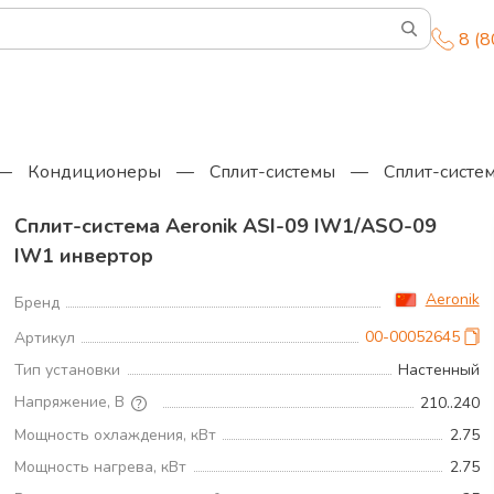
8 (
—
Кондиционеры
—
Сплит-системы
—
Сплит-систе
Сплит-система Aeronik ASI-09 IW1/ASO-09
IW1 инвертoр
Aeronik
Бренд
00-00052645
Артикул
Тип установки
Настенный
Напряжение, В
210..240
Мощность охлаждения, кВт
2.75
Мощность нагрева, кВт
2.75