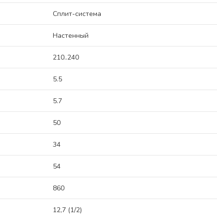
Сплит-система
Настенный
210..240
5.5
5.7
50
34
54
860
12,7 (1/2)