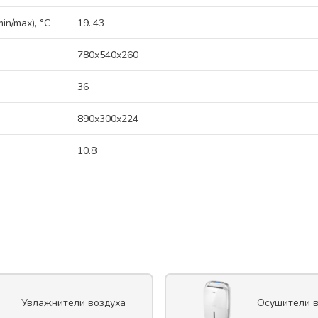
n/max), °C
19..43
780x540x260
36
890x300x224
10.8
Увлажнители воздуха
Осушители в