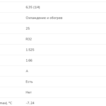
6,35 (1/4)
Охлаждение и обогрев
25
R32
1.525
1.66
A
Есть
Нет
max), °C
-7..24