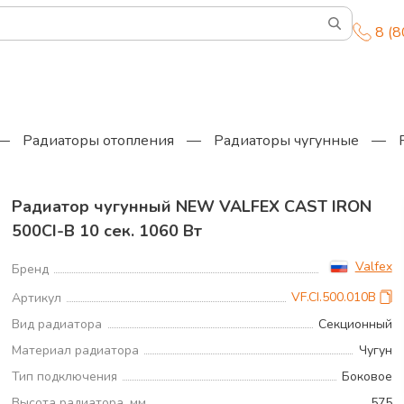
8 (
—
Радиаторы отопления
—
Радиаторы чугунные
—
Радиатор чугунный NEW VALFEX CAST IRON
500CI-B 10 сек. 1060 Вт
Д
Valfex
Бренд
VF.CI.500.010B
Артикул
Вид радиатора
Секционный
Материал радиатора
Чугун
Тип подключения
Боковое
Высота радиатора, мм
575