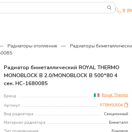
8 (
—
Радиаторы отопления
—
Радиаторы биметаллическ
80085
Радиатор биметаллический ROYAL THERMO
MONOBLOCK B 2.0/MONOBLOCK B 500*80 4
сек. НС-1680085
Royal Thermo
Бренд
RTBM50004
Артикул
Вид радиатора
Секционный
Материал радиатора
Биметалл
Тип подключения
Боковое