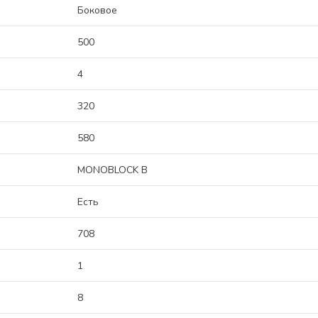
Боковое
500
4
320
580
MONOBLOCK B
Есть
708
1
8