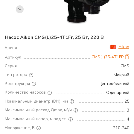
Насос Aikon CMS(L)25-4T1Fr, 25 Вт, 220 В
Aikon
Бренд
CMS(L)25-4T1FR
Артикул
Серия
CMS
Тип ротора
Мокрый
Конструкция
Центробежный
Количество насосов
Одинарный
Номинальный диаметр (DN), мм
25
Максимальный расход Qmax, м³/ч
3
Максимальный напор, м.вод.ст.
4
Напряжение, В
210..240