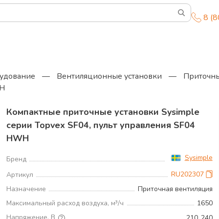
8 (
удование
—
Вентиляционные установки
—
Приточны
WH
Компактные приточные установки Sysimple
серии Topvex SF04, пульт управления SF04
HWH
Sysimple
Бренд
RU202307
Артикул
Назначение
Приточная вентиляция
Максимальный расход воздуха, м³/ч
1650
Напряжение, В
210..240