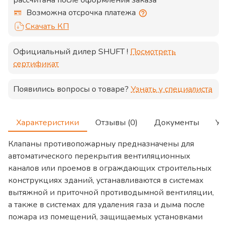
рассчитана после оформления заказа
Возможна отсрочка платежа
Скачать КП
Официальный дилер
SHUFT
!
Посмотреть
сертификат
Появились вопросы о товаре?
Узнать у специалиста
Характеристики
Отзывы (0)
Документы
Ус
Клапаны противопожарныу предназначены для
автоматического перекрытия вентиляционных
каналов или проемов в ограждающих строительных
конструкциях зданий, устанавливаются в системах
вытяжной и приточной противодымной вентиляции,
а также в системах для удаления газа и дыма после
пожара из помещений, защищаемых установками