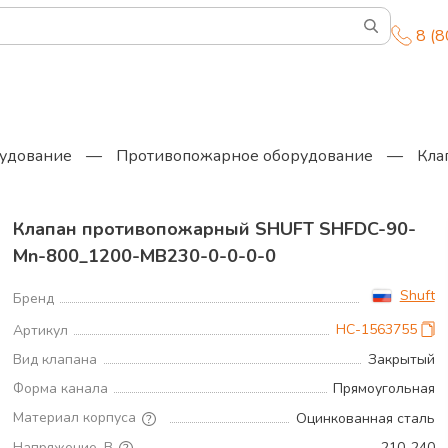
8 (
удование
—
Противопожарное оборудование
—
Кла
Клапан противопожарный SHUFT SHFDC-90-
Mn-800_1200-MB230-0-0-0-0
Shuft
Бренд
НС-1563755
Артикул
Вид клапана
Закрытый
Форма канала
Прямоугольная
Материал корпуса
Оцинкованная сталь
Напряжение, В
210..240