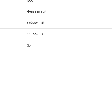
500
Фланцевый
Обратный
55x55x30
3.4