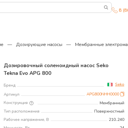
8 (
ие
—
Дозирующие насосы
—
Мембранные электрома
Дозировочный соленоидный насос Seko
Tekna Evo APG 800
Seko
Бренд
APG800NHH0000
Артикул
Конструкция
Мембранный
Тип расположения
Поверхностный
Рабочее напряжение, В
210..240
Мощность, Вт
24