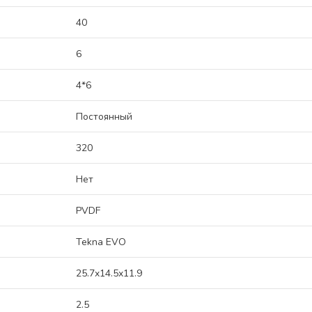
40
6
4*6
Постоянный
320
Нет
PVDF
Tekna EVO
25.7x14.5x11.9
2.5