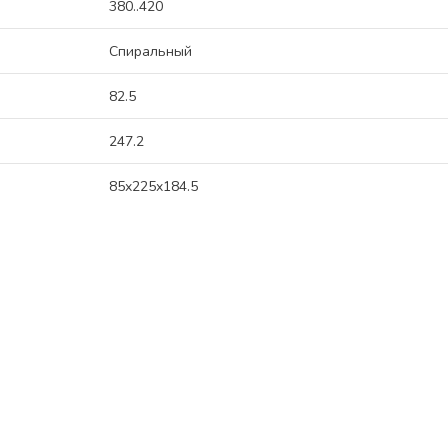
380..420
Спиральный
82.5
247.2
85x225x184.5