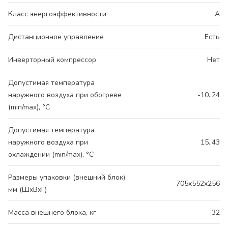
Класс энергоэффективности
A
Дистанционное управление
Есть
Инверторный компрессор
Нет
Допустимая температура
наружного воздуха при обогреве
-10..24
(min/max), °C
Допустимая температура
наружного воздуха при
15..43
охлаждении (min/max), °C
Размеры упаковки (внешний блок),
705x552x256
мм (ШхВхГ)
Масса внешнего блока, кг
32