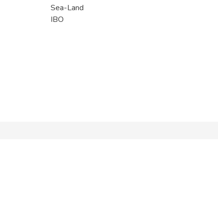
Sea-Land
IBO
Помощь
8 (800) 600-90-16
Юрлицам
sale@stoking.ru
Стать поставщиком
Проектировщикам
Мы в
соцсетях:
Вопрос-ответ