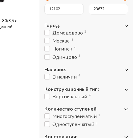
-80/3,5 с
Город
:
дезный
2
Домодедово
4
Москва
4
Ногинск
3
Одинцово
Наличие
:
4
В наличии
Конструкционный тип
:
4
Вертикальный
Количество ступеней
:
1
Многоступенчатый
3
Одноступенчатый
Конструкция
: