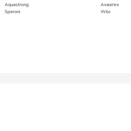
Aquastrong
Акватек
Speroni
Wilo
Компания
Stoking
О компании
Отзывы
Работа в Stoking
Сертификаты