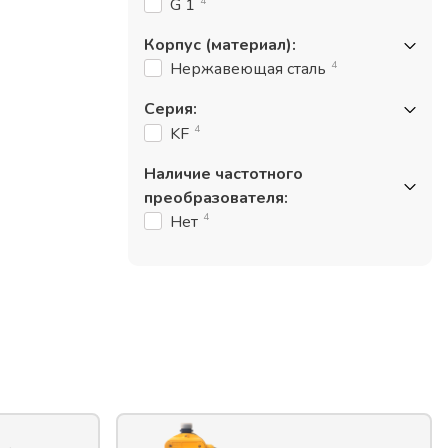
4
G 1
Корпус (материал)
:
4
Нержавеющая сталь
Серия
:
4
KF
Наличие частотного
преобразователя
:
4
Нет