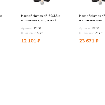
 с
Насос Belamos KF-60/3,5 с
Насос Belamos KF
поплавком, колодезный
поплавком, коло
Артикул:
KF60
Артикул:
KF80
В наличии:
5 шт
В наличии:
25 шт
12 101
₽
23 671
₽