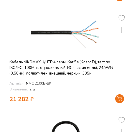
Кабель NIKOMAX U/UTP 4 пары, Кат.5e (Класс D), тест по
ISO/IEC, 100МГц, одножильный, BC (чистая медь), 24AWG
(0,50мм), полиэтилен, внешний, черный, 305м
Артикул:
NMC 2100B-BK
В наличии:
2 шт
21 282
₽