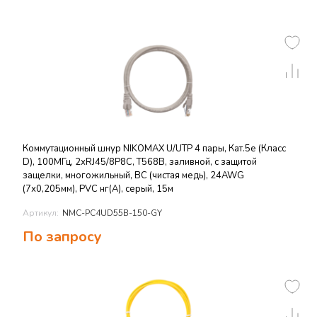
Коммутационный шнур NIKOMAX U/UTP 4 пары, Кат.5е (Класс
D), 100МГц, 2хRJ45/8P8C, T568B, заливной, с защитой
защелки, многожильный, BC (чистая медь), 24AWG
(7х0,205мм), PVC нг(А), серый, 15м
Артикул:
NMC-PC4UD55B-150-GY
По запросу