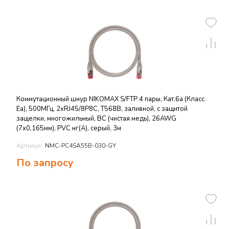
Коммутационный шнур NIKOMAX S/FTP 4 пары, Кат.6a (Класс
Ea), 500МГц, 2хRJ45/8P8C, T568B, заливной, с защитой
защелки, многожильный, BC (чистая медь), 26AWG
(7х0,165мм), PVC нг(А), серый, 3м
Артикул:
NMC-PC4SA55B-030-GY
По запросу