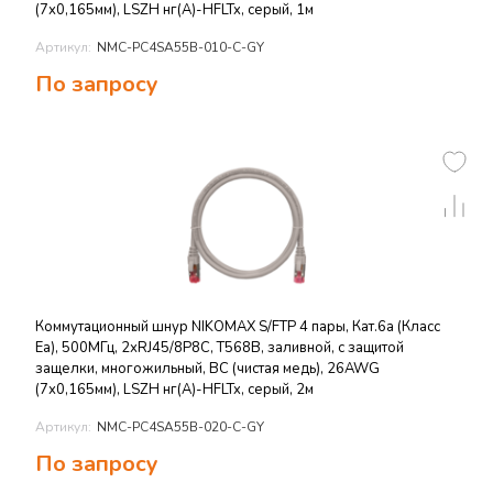
(7х0,165мм), LSZH нг(А)-HFLTx, серый, 1м
Артикул:
NMC-PC4SA55B-010-C-GY
По запросу
Коммутационный шнур NIKOMAX S/FTP 4 пары, Кат.6a (Класс
Ea), 500МГц, 2хRJ45/8P8C, T568B, заливной, с защитой
защелки, многожильный, BC (чистая медь), 26AWG
(7х0,165мм), LSZH нг(А)-HFLTx, серый, 2м
Артикул:
NMC-PC4SA55B-020-C-GY
По запросу