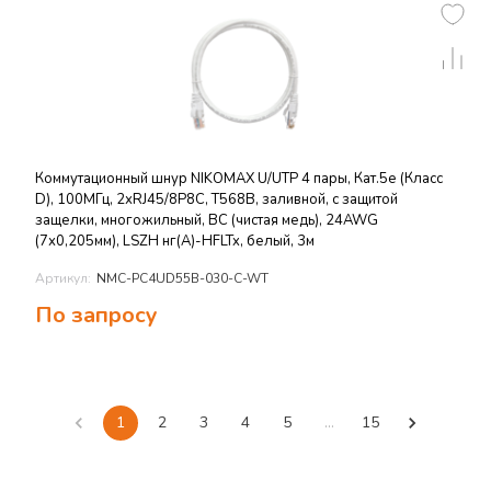
Коммутационный шнур NIKOMAX U/UTP 4 пары, Кат.5е (Класс
D), 100МГц, 2хRJ45/8P8C, T568B, заливной, с защитой
защелки, многожильный, BC (чистая медь), 24AWG
(7х0,205мм), LSZH нг(А)-HFLTx, белый, 3м
Артикул:
NMC-PC4UD55B-030-C-WT
По запросу
1
2
3
4
5
…
15