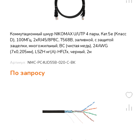
Коммутационный шнур NIKOMAX U/UTP 4 пары, Кат.5е (Класс
D), 100МГц, 2хRJ45/8P8C, T568B, заливной, с защитой
защелки, многожильный, BC (чистая медь), 24AWG
(7х0,205мм), LSZH нг(А)-HFLTx, черный, 2м
Артикул:
NMC-PC4UD55B-020-C-BK
По запросу