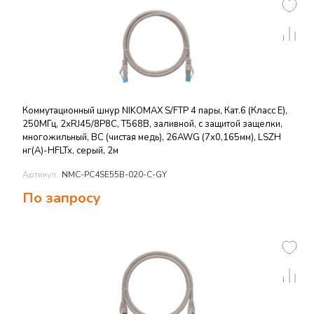
Коммутационный шнур NIKOMAX S/FTP 4 пары, Кат.6 (Класс E),
250МГц, 2хRJ45/8P8C, T568B, заливной, с защитой защелки,
многожильный, BC (чистая медь), 26AWG (7х0,165мм), LSZH
нг(А)-HFLTx, серый, 2м
Артикул:
NMC-PC4SE55B-020-C-GY
По запросу