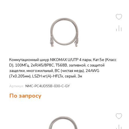
Коммутационный шнур NIKOMAX U/UTP 4 пары, Кат.5е (Класс
D), 100МГц, 2хRJ45/8P8C, T568B, заливной, с защитой
защелки, многожильный, BC (чистая медь), 24AWG
(7х0,205мм), LSZH нг(А)-HFLTx, серый, 3м
Артикул:
NMC-PC4UD55B-030-C-GY
По запросу