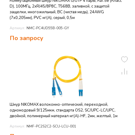
Коммутационный шнур NIKOMAX U/UTP 4 пары, Кат.5е (Класс
D), 100МГц, 2хRJ45/8P8C, T568B, заливной, с защитой
защелки, многожильный, BC (чистая медь), 24AWG
(7х0,205мм), PVC нг(А), серый, 0,5м
Артикул:
NMC-PC4UD55B-005-GY
По запросу
Шнур NIKOMAX волоконно-оптический, переходной,
одномодовый 9/125мкм, стандарта OS2, SC/UPC-LC/UPC,
двойной, полимерный материал нг(A)-HF, 2мм, желтый, 1м
Артикул:
NMF-PC2S2C2-SCU-LCU-001