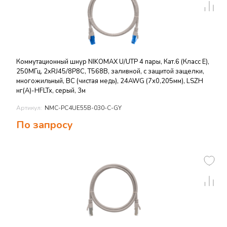
Коммутационный шнур NIKOMAX U/UTP 4 пары, Кат.6 (Класс E),
250МГц, 2хRJ45/8P8C, T568B, заливной, с защитой защелки,
многожильный, BC (чистая медь), 24AWG (7х0,205мм), LSZH
нг(А)-HFLTx, серый, 3м
Артикул:
NMC-PC4UE55B-030-C-GY
По запросу