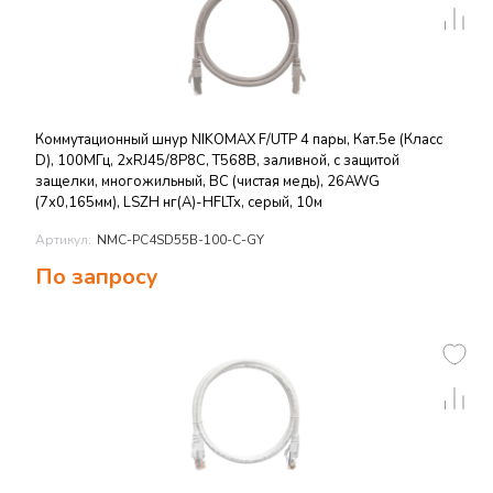
Коммутационный шнур NIKOMAX F/UTP 4 пары, Кат.5е (Класс
D), 100МГц, 2хRJ45/8P8C, T568B, заливной, с защитой
защелки, многожильный, BC (чистая медь), 26AWG
(7х0,165мм), LSZH нг(А)-HFLTx, серый, 10м
Артикул:
NMC-PC4SD55B-100-C-GY
По запросу