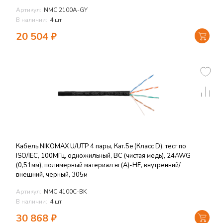
Артикул:
NMC 2100A-GY
В наличии:
4 шт
20 504
₽
Кабель NIKOMAX U/UTP 4 пары, Кат.5e (Класс D), тест по
ISO/IEC, 100МГц, одножильный, BC (чистая медь), 24AWG
(0,51мм), полимерный материал нг(А)-HF, внутренний/
внешний, черный, 305м
Артикул:
NMC 4100C-BK
В наличии:
4 шт
30 868
₽