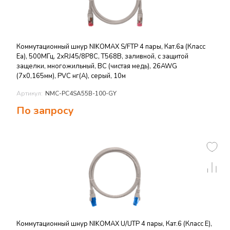
Коммутационный шнур NIKOMAX S/FTP 4 пары, Кат.6a (Класс
Ea), 500МГц, 2хRJ45/8P8C, T568B, заливной, с защитой
защелки, многожильный, BC (чистая медь), 26AWG
(7х0,165мм), PVC нг(А), серый, 10м
Артикул:
NMC-PC4SA55B-100-GY
По запросу
Коммутационный шнур NIKOMAX U/UTP 4 пары, Кат.6 (Класс E),