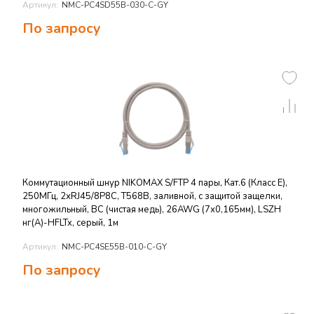
Артикул:
NMC-PC4SD55B-030-C-GY
По запросу
Коммутационный шнур NIKOMAX S/FTP 4 пары, Кат.6 (Класс E),
250МГц, 2хRJ45/8P8C, T568B, заливной, с защитой защелки,
многожильный, BC (чистая медь), 26AWG (7х0,165мм), LSZH
нг(А)-HFLTx, серый, 1м
Артикул:
NMC-PC4SE55B-010-C-GY
По запросу