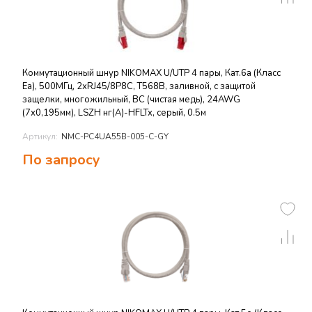
Коммутационный шнур NIKOMAX U/UTP 4 пары, Кат.6a (Класс
Ea), 500МГц, 2хRJ45/8P8C, T568B, заливной, с защитой
защелки, многожильный, BC (чистая медь), 24AWG
(7х0,195мм), LSZH нг(А)-HFLTx, серый, 0.5м
Артикул:
NMC-PC4UA55B-005-C-GY
По запросу