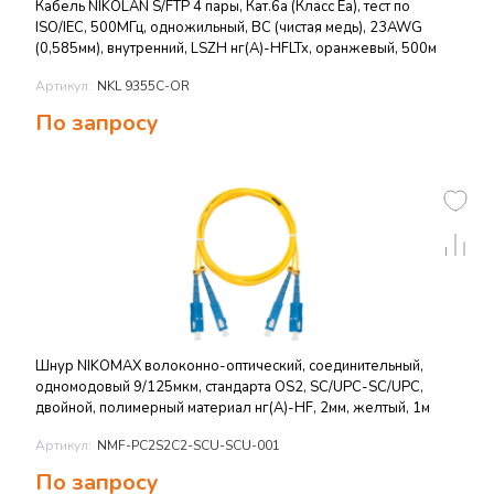
Кабель NIKOLAN S/FTP 4 пары, Кат.6a (Класс Ea), тест по
ISO/IEC, 500МГц, одножильный, BC (чистая медь), 23AWG
(0,585мм), внутренний, LSZH нг(А)-HFLTx, оранжевый, 500м
Артикул:
NKL 9355C-OR
По запросу
Шнур NIKOMAX волоконно-оптический, соединительный,
одномодовый 9/125мкм, стандарта OS2, SC/UPC-SC/UPC,
двойной, полимерный материал нг(A)-HF, 2мм, желтый, 1м
Артикул:
NMF-PC2S2C2-SCU-SCU-001
По запросу