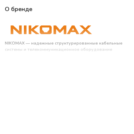
О бренде
NIKOMAX — надежные структурированные кабельные
системы и телекоммуникационное оборудование
NIKOMAX — это проверенные решения в сфере СКС и
телекоммуникаций, заслужившие признание на российском
рынке. Сегодня бренд предлагает широкий ассортимент
высокотехнологичной продукции для сетей любого
масштаба: от небольших офисов и шоурумов до
промышленных объектов, медицинских учреждений и
критически важных инфраструктур. За плечами компании —
многолетний опыт и десятки реализованных проектов по
всей России и странам ЕАЭС.
Качество и технологии
Кабельная продукция NIKOMAX создаётся из первоклассных
материалов и проходит строгий контроль качества.