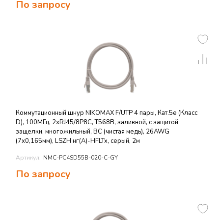
По запросу
Коммутационный шнур NIKOMAX F/UTP 4 пары, Кат.5е (Класс
D), 100МГц, 2хRJ45/8P8C, T568B, заливной, с защитой
защелки, многожильный, BC (чистая медь), 26AWG
(7х0,165мм), LSZH нг(А)-HFLTx, серый, 2м
Артикул:
NMC-PC4SD55B-020-C-GY
По запросу