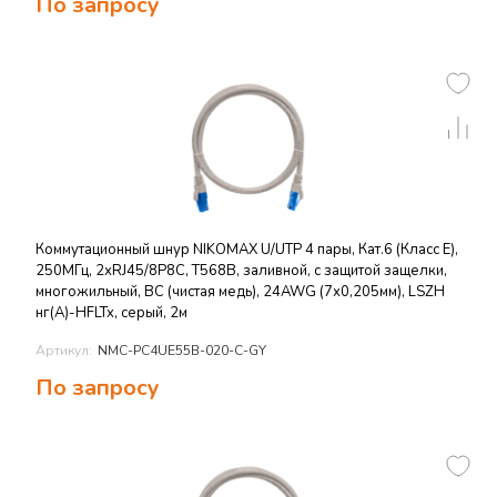
По запросу
Коммутационный шнур NIKOMAX U/UTP 4 пары, Кат.6 (Класс E),
250МГц, 2хRJ45/8P8C, T568B, заливной, с защитой защелки,
многожильный, BC (чистая медь), 24AWG (7х0,205мм), LSZH
нг(А)-HFLTx, серый, 2м
Артикул:
NMC-PC4UE55B-020-C-GY
По запросу