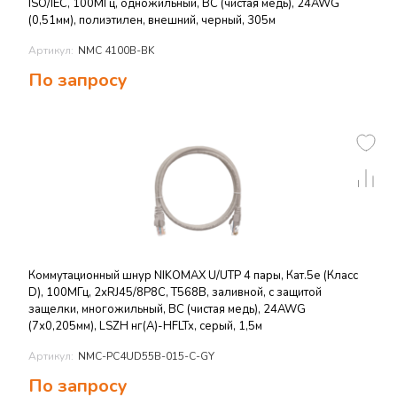
ISO/IEC, 100МГц, одножильный, BC (чистая медь), 24AWG
(0,51мм), полиэтилен, внешний, черный, 305м
Артикул:
NMC 4100B-BK
По запросу
Коммутационный шнур NIKOMAX U/UTP 4 пары, Кат.5е (Класс
D), 100МГц, 2хRJ45/8P8C, T568B, заливной, с защитой
защелки, многожильный, BC (чистая медь), 24AWG
(7х0,205мм), LSZH нг(А)-HFLTx, серый, 1,5м
Артикул:
NMC-PC4UD55B-015-C-GY
По запросу