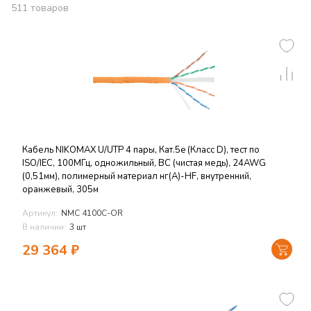
511
товаров
Кабель NIKOMAX U/UTP 4 пары, Кат.5e (Класс D), тест по
ISO/IEC, 100МГц, одножильный, BC (чистая медь), 24AWG
(0,51мм), полимерный материал нг(А)-HF, внутренний,
оранжевый, 305м
Артикул:
NMC 4100C-OR
В наличии:
3 шт
29 364
₽