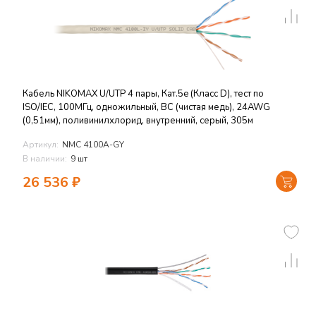
Кабель NIKOMAX U/UTP 4 пары, Кат.5e (Класс D), тест по
ISO/IEC, 100МГц, одножильный, BC (чистая медь), 24AWG
(0,51мм), поливинилхлорид, внутренний, серый, 305м
Артикул:
NMC 4100A-GY
В наличии:
9 шт
26 536
₽