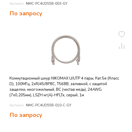
Артикул:
NMC-PC4UD55B-003-GY
По запросу
Коммутационный шнур NIKOMAX U/UTP 4 пары, Кат.5е (Класс
D), 100МГц, 2хRJ45/8P8C, T568B, заливной, с защитой
защелки, многожильный, BC (чистая медь), 24AWG
(7х0,205мм), LSZH нг(А)-HFLTx, серый, 1м
Артикул:
NMC-PC4UD55B-010-C-GY
По запросу