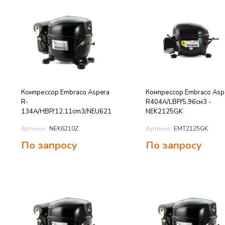
Компрессор Embraco Aspera
Компрессор Embraco Asp
R-
R404A/LBP/5,96см3 -
134A/HBP/12.11cm3/NEU6210Z
NEK2125GK
Артикул:
NEK6210Z
Артикул:
EMT2125GK
По запросу
По запросу