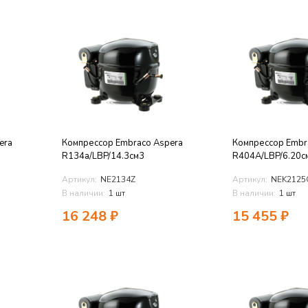
era
Компрессор Embraco Aspera
Компрессор Embr
R134a/LBP/14.3см3
R404A/LBP/6.20с
Артикул:
NE2134Z
Артикул:
NEK2125
В наличии:
1 шт
В наличии:
1 шт
16 248
₽
15 455
₽