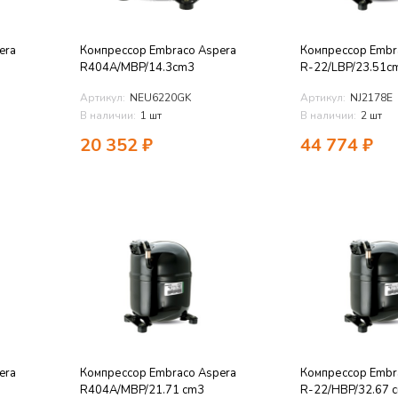
era
Компрессор Embraco Aspera
Компрессор Embr
R404A/MBP/14.3cm3
R-22/LBP/23.51c
Артикул:
NEU6220GK
Артикул:
NJ2178E
В наличии:
1 шт
В наличии:
2 шт
20 352
₽
44 774
₽
era
Компрессор Embraco Aspera
Компрессор Embr
R404A/MBP/21.71 cm3
R-22/HBP/32.67 