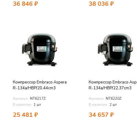
36 846
₽
38 036
₽
Компрессор Embraco Aspera
Компрессор Embraco Asp
R-134a/HBP/20.44cm3
R-134a/HBP/22.37cm3
Артикул:
NT6217Z
Артикул:
NT6220Z
В наличии:
1 шт
В наличии:
2 шт
25 481
₽
34 657
₽