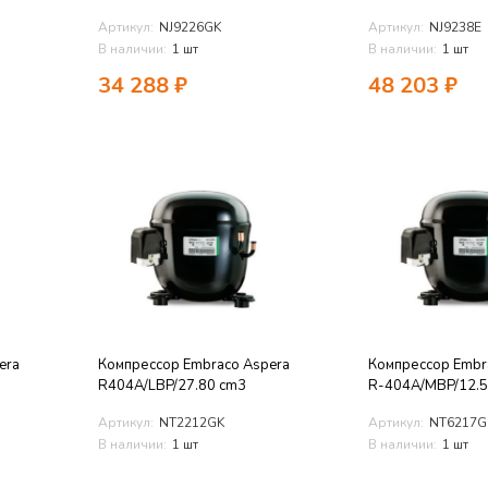
Артикул:
NJ9226GK
Артикул:
NJ9238E
В наличии:
1 шт
В наличии:
1 шт
34 288
₽
48 203
₽
era
Компрессор Embraco Aspera
Компрессор Embr
R404A/LBP/27.80 cm3
R-404A/MBP/12.5
Артикул:
NT2212GK
Артикул:
NT6217G
В наличии:
1 шт
В наличии:
1 шт