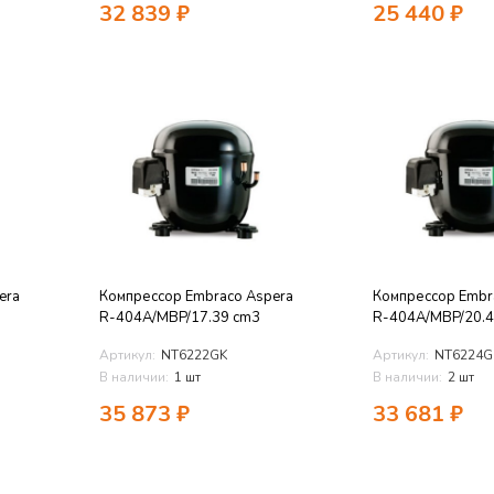
32 839
₽
25 440
₽
era
Компрессор Embraco Aspera
Компрессор Embr
R-404A/MBP/17.39 cm3
R-404A/MBP/20.4
Артикул:
NT6222GK
Артикул:
NT6224G
В наличии:
1 шт
В наличии:
2 шт
35 873
₽
33 681
₽