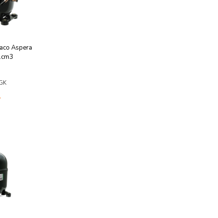
aco Aspera
1cm3
GK
у