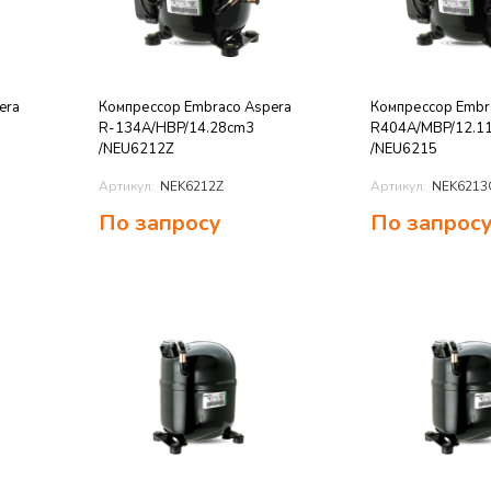
era
Компрессор Embraco Aspera
Компрессор Embr
R-134A/HBP/14.28cm3
R404A/MBP/12.1
/NEU6212Z
/NEU6215
Артикул:
NEK6212Z
Артикул:
NEK6213
По запросу
По запрос