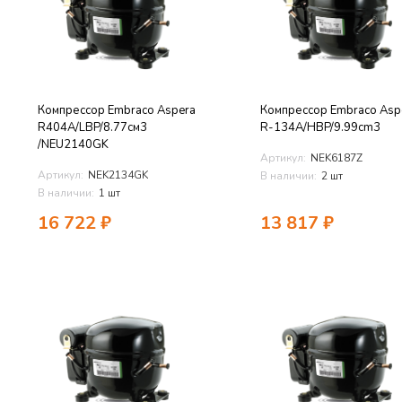
Компрессор Embraco Aspera
Компрессор Embraco Asp
R404A/LBP/8.77см3
R-134A/HBP/9.99cm3
/NEU2140GK
Артикул:
NEK6187Z
Артикул:
NEK2134GK
В наличии:
2 шт
В наличии:
1 шт
16 722
₽
13 817
₽