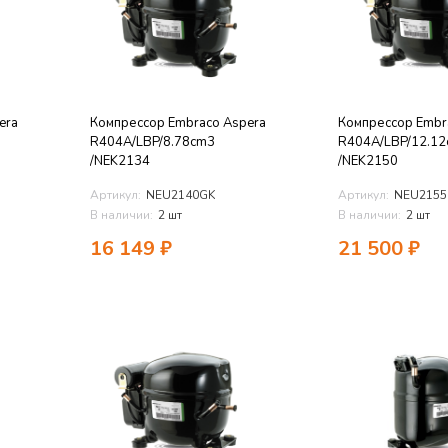
era
Компрессор Embraco Aspera
Компрессор Embr
R404A/LBP/8.78cm3
R404A/LBP/12.1
/NEK2134
/NEK2150
Артикул:
NEU2140GK
Артикул:
NEU2155
В наличии:
2 шт
В наличии:
2 шт
16 149
₽
21 500
₽