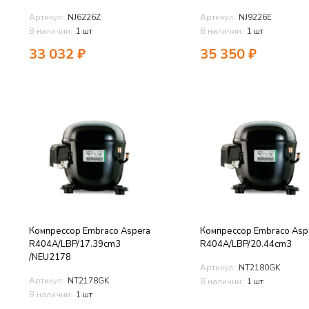
Артикул:
NJ6226Z
Артикул:
NJ9226E
В наличии:
1 шт
В наличии:
1 шт
33 032
₽
35 350
₽
Компрессор Embraco Aspera
Компрессор Embraco Asp
R404A/LBP/17.39cm3
R404A/LBP/20.44cm3
/NEU2178
Артикул:
NT2180GK
Артикул:
NT2178GK
В наличии:
1 шт
В наличии:
1 шт