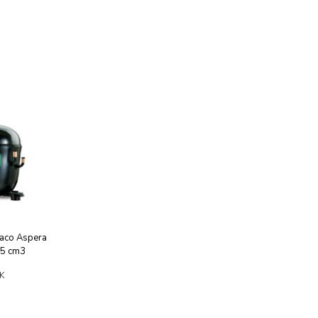
aco Aspera
5 cm3
K