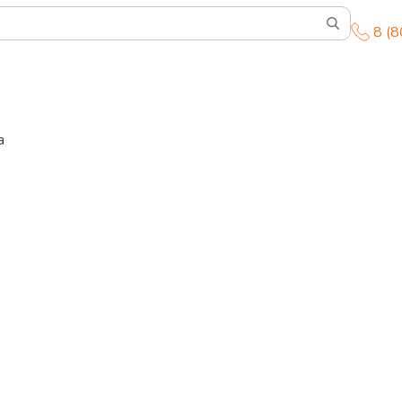
8 (
a