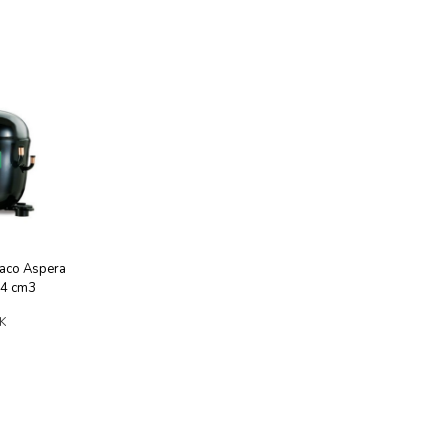
aco Aspera
4 cm3
K