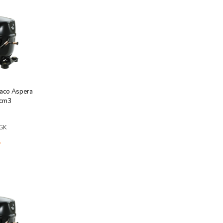
aco Aspera
1cm3
GK
у