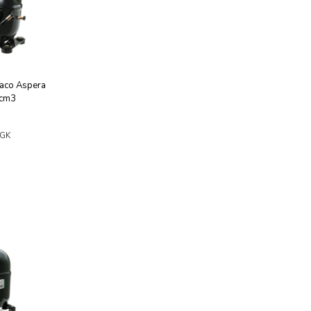
aco Aspera
2cm3
GK