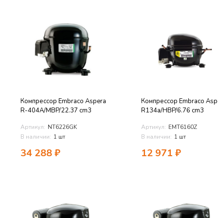
Компрессор Embraco Aspera
Компрессор Embraco Asp
R-404A/MBP/22.37 cm3
R134a/HBP/6.76 cm3
Артикул:
NT6226GK
Артикул:
EMT6160Z
В наличии:
1 шт
В наличии:
1 шт
34 288
₽
12 971
₽