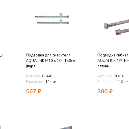
ды
Подводка для смесителя
Подводка гибкая
AQUALINK M10 x 1/2' 150см
AQUALINK 1/2' В
(пара)
латунь
Артикул:
01448
Артикул:
01434
В наличии:
124 шт
В наличии:
110 шт
567
₽
300
₽