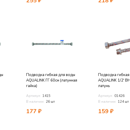
255
₽
218
₽
ды
Подводка гибкая для воды
Подводка гибкая
AQUALINK ГГ 60см (латунная
AQUALINK 1/2' В
гайка)
латунь
Артикул:
1415
Артикул:
01426
В наличии:
26 шт
В наличии:
124 шт
177
₽
159
₽