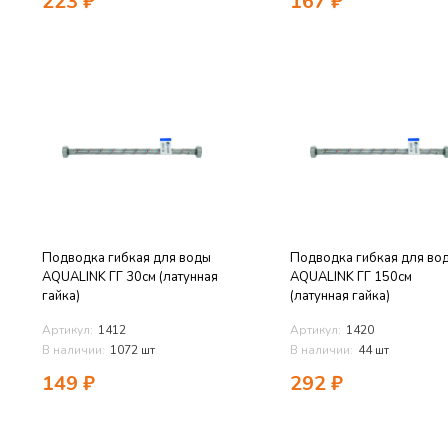
223
₽
167
₽
Подводка гибкая для воды
Подводка гибкая для во
AQUALINK ГГ 30см (латунная
AQUALINK ГГ 150см
гайка)
(латунная гайка)
Артикул:
1412
Артикул:
1420
В наличии:
1072 шт
В наличии:
44 шт
149
₽
292
₽