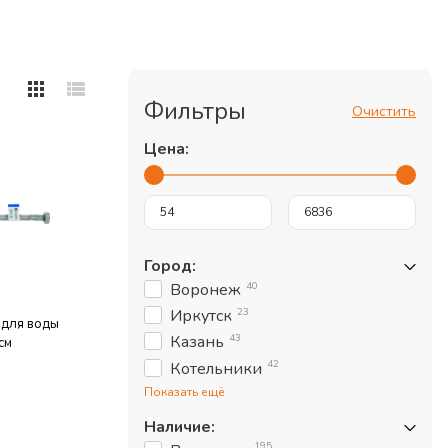
Фильтры
Очистить
Цена:
Город
:
40
Воронеж
23
Иркутск
 для воды
43
Казань
см
42
Котельники
Показать ещё
Наличие
:
195