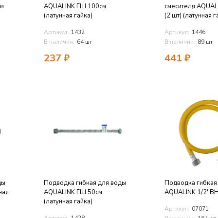
см
AQUALINK ГШ 100см
смесителя AQUAL
(латунная гайка)
(2 шт) (латунная г
Артикул:
1432
Артикул:
1446
В наличии:
64 шт
В наличии:
89 шт
237
₽
441
₽
ды
Подводка гибкая для воды
Подводка гибкая 
ная
AQUALINK ГШ 50см
AQUALINK 1/2' ВН
(латунная гайка)
Артикул:
07071