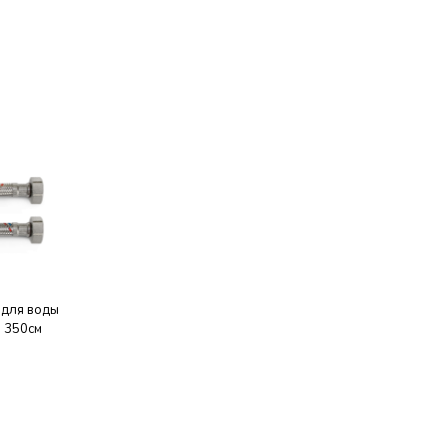
 для воды
В 350см