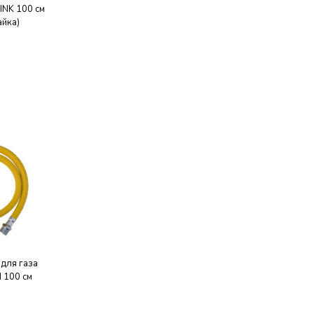
INK 100 см
айка)
для газа
 100 см