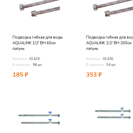
Подводка гибкая для воды
Подводка гибкая для во
AQUALINK 1/2' ВН 60см
AQUALINK 1/2' ВН 200см
латунь
латунь
Артикул:
01429
Артикул:
01436
В наличии:
98 шт
В наличии:
54 шт
185
₽
353
₽