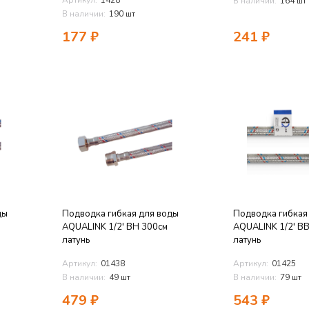
Артикул:
1428
В наличии:
164 шт
В наличии:
190 шт
177
₽
241
₽
ды
Подводка гибкая для воды
Подводка гибкая
AQUALINK 1/2' ВН 300см
AQUALINK 1/2' В
латунь
латунь
Артикул:
01438
Артикул:
01425
В наличии:
49 шт
В наличии:
79 шт
479
₽
543
₽