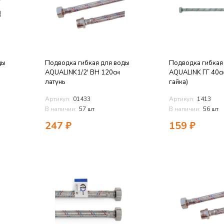
ды
Подводка гибкая для воды
Подводка гибкая
AQUALINK1/2' ВН 120см
AQUALINK ГГ 40см
латунь
гайка)
Артикул:
01433
Артикул:
1413
В наличии:
57 шт
В наличии:
56 шт
247
₽
159
₽