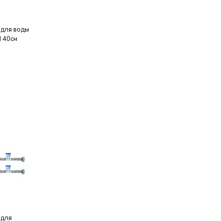
 для воды
Н 40см
 для