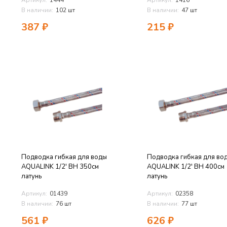
Артикул:
1444
Артикул:
1416
В наличии:
102 шт
В наличии:
47 шт
387
₽
215
₽
Подводка гибкая для воды
Подводка гибкая для во
AQUALINK 1/2' ВН 350см
AQUALINK 1/2' ВН 400см
латунь
латунь
Артикул:
01439
Артикул:
02358
В наличии:
76 шт
В наличии:
77 шт
561
₽
626
₽