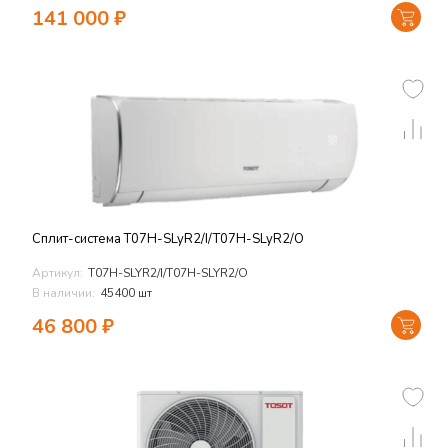
141 000
₽
Сплит-система T07H-SLyR2/I/T07H-SLyR2/O
Артикул:
T07H-SLYR2/I/T07H-SLYR2/O
В наличии:
45400 шт
46 800
₽