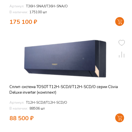
Артикул:
T36H-SNA/I/T36H-SNA/O
В наличии:
175100 шт
175 100
₽
Сплит-система TOSOT T12H-SCD/I/T12H-SCD/O серии Clivia
Deluxe inverter (комплект)
Артикул:
T12H-SCD/I/T12H-SCD/O
В наличии:
88506 шт
88 500
₽