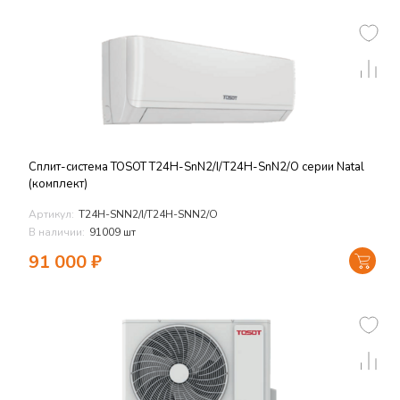
Сплит-система TOSOT T24H-SnN2/I/T24H-SnN2/O серии Natal
(комплект)
Артикул:
T24H-SNN2/I/T24H-SNN2/O
В наличии:
91009 шт
91 000
₽