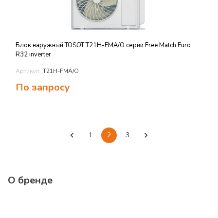
Блок наружный TOSOT T21H-FMA/O серии Free Match Euro
R32 inverter
Артикул:
T21H-FMA/O
По запросу
1
2
3
О бренде