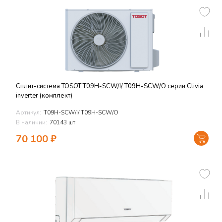
Сплит-система TOSOT T09H-SCW/I/ T09H-SCW/O серии Clivia
inverter (комплект)
Артикул:
T09H-SCW/I/ T09H-SCW/O
В наличии:
70143 шт
70 100
₽