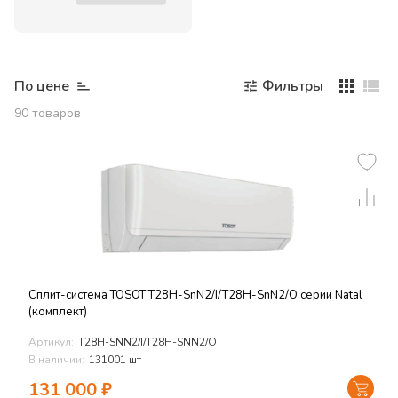
По цене
Фильтры
90
товаров
Сплит-система TOSOT T28H-SnN2/I/T28H-SnN2/O серии Natal
(комплект)
Артикул:
T28H-SNN2/I/T28H-SNN2/O
В наличии:
131001 шт
131 000
₽