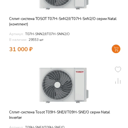
Сплит-система TOSOT T07H-SnN2/I/T07H-SnN2/O серии Natal
(комплект)
Артикул:
T07H-SNN2/I/T07H-SNN2/O
В наличии:
29553 шт
31 000
₽
Сплит-система Tosot T09H-SNE/I/T09H-SNE/O серии Natal
Inverter
Артикул:
T09H-SNE/I/T09H-SNE/O