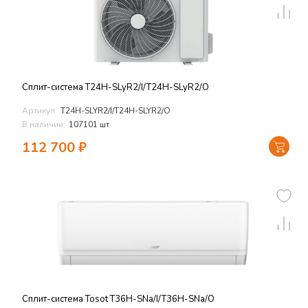
Сплит-система T24H-SLyR2/I/T24H-SLyR2/O
Артикул:
T24H-SLYR2/I/T24H-SLYR2/O
В наличии:
107101 шт
112 700
₽
Сплит-система Tosot T36H-SNa/I/T36H-SNa/O