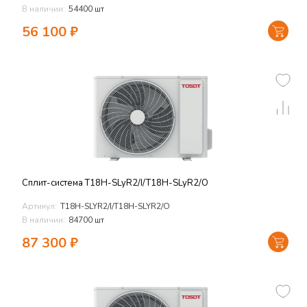
В наличии:
54400 шт
56 100
₽
Сплит-система T18H-SLyR2/I/T18H-SLyR2/O
Артикул:
T18H-SLYR2/I/T18H-SLYR2/O
В наличии:
84700 шт
87 300
₽