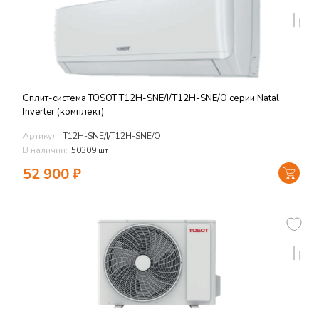
Сплит-система TOSOT T12H-SNE/I/T12H-SNE/O серии Natal
Inverter (комплект)
Артикул:
T12H-SNE/I/T12H-SNE/O
В наличии:
50309 шт
52 900
₽