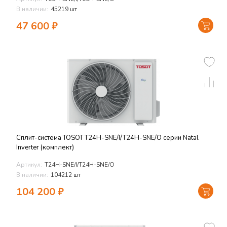
В наличии:
45219 шт
47 600
₽
Сплит-система TOSOT T24H-SNE/I/T24H-SNE/O серии Natal
Inverter (комплект)
Артикул:
T24H-SNE/I/T24H-SNE/O
В наличии:
104212 шт
104 200
₽