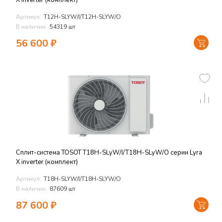
X inverter (комплект)
Артикул:
T12H-SLYW/I/T12H-SLYW/O
В наличии:
54319 шт
56 600
₽
Сплит-система TOSOT T18H-SLyW/I/T18H-SLyW/O серии Lyra
X inverter (комплект)
Артикул:
T18H-SLYW/I/T18H-SLYW/O
В наличии:
87609 шт
87 600
₽