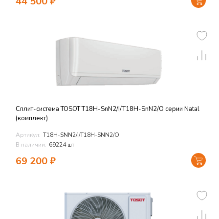
44 500
₽
Сплит-система TOSOT T18H-SnN2/I/T18H-SnN2/O серии Natal
(комплект)
Артикул:
T18H-SNN2/I/T18H-SNN2/O
В наличии:
69224 шт
69 200
₽