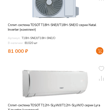
Сплит-система TOSOT T18H-SNE/I/T18H-SNE/O серии Natal
Inverter (комплект)
Артикул:
T18H-SNE/I/T18H-SNE/O
В наличии:
81020 шт
81 000
₽
Сплит-система TOSOT T12H-SLyW/I/T12H-SLyW/O серии Lyra