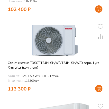
В наличии:
102410 шт
102 400
₽
Сплит-система TOSOT T24H-SLyW/I/T24H-SLyW/O серии Lyra
X inverter (комплект)
Артикул:
T24H-SLYW/I/T24H-SLYW/O
В наличии:
113309 шт
113 300
₽