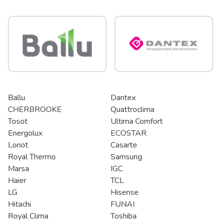
Ballu
Dantex
CHERBROOKE
Quattroclima
Tosot
Ultima Comfort
Energolux
ECOSTAR
Loriot
Casarte
Royal Thermo
Samsung
Marsa
IGC
Haier
TCL
LG
Hisense
Hitachi
FUNAI
Royal Clima
Toshiba