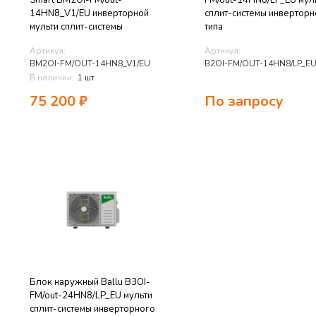
Smart BM2OI-FM/out-
FM/out-14HN8/LP_EU мул
14HN8_V1/EU инверторной
сплит-системы инверторн
мульти сплит-системы
типа
Артикул:
Артикул:
BM2OI-FM/OUT-14HN8_V1/EU
B2OI-FM/OUT-14HN8/LP_E
В наличии:
1 шт
75 200
₽
По запросу
Блок наружный Ballu B3OI-
FM/out-24HN8/LP_EU мульти
сплит-системы инверторного