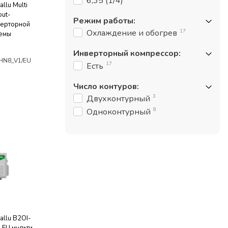
6,35 (1/4)
llu Multi
out-
Режим работы
:
верторной
17
Охлаждение и обогрев
темы
Инверторный компрессор
:
HN8_V1/EU
17
Есть
Число контуров
:
3
Двухконтурный
8
Одноконтурный
llu B2OI-