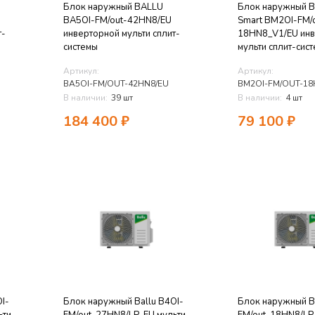
Блок наружный BALLU
Блок наружный Ba
BA5OI-FM/out-42HN8/EU
Smart BM2OI-FM/
т-
инверторной мульти сплит-
18HN8_V1/EU ин
системы
мульти сплит-сис
Артикул:
Артикул:
BA5OI-FM/OUT-42HN8/EU
BM2OI-FM/OUT-18
В наличии:
39 шт
В наличии:
4 шт
184 400
₽
79 100
₽
I-
Блок наружный Ballu B4OI-
Блок наружный Ba