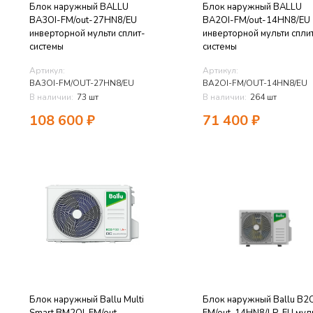
Блок наружный BALLU
Блок наружный BALLU
BA3OI-FM/out-27HN8/EU
BA2OI-FM/out-14HN8/EU
инверторной мульти сплит-
инверторной мульти спли
системы
системы
Артикул:
Артикул:
BA3OI-FM/OUT-27HN8/EU
BA2OI-FM/OUT-14HN8/EU
В наличии:
73 шт
В наличии:
264 шт
108 600
₽
71 400
₽
Блок наружный Ballu Multi
Блок наружный Ballu B2O