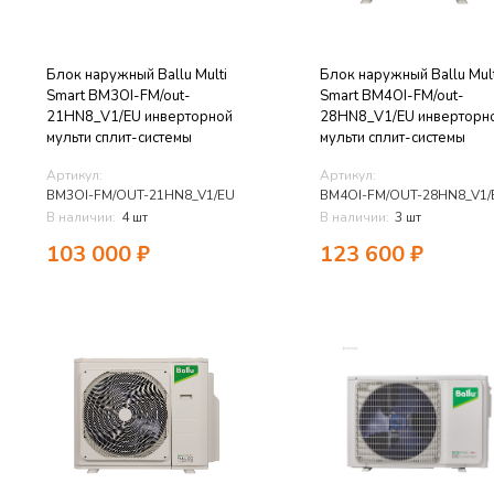
Блок наружный Ballu Multi
Блок наружный Ballu Mult
Smart BM3OI-FM/out-
Smart BM4OI-FM/out-
21HN8_V1/EU инверторной
28HN8_V1/EU инверторн
мульти сплит-системы
мульти сплит-системы
Артикул:
Артикул:
BM3OI-FM/OUT-21HN8_V1/EU
BM4OI-FM/OUT-28HN8_V1/
В наличии:
4 шт
В наличии:
3 шт
103 000
₽
123 600
₽