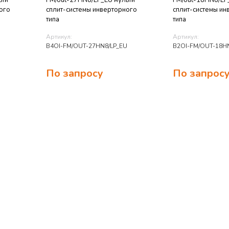
ьти
FM/out-27HN8/LP_EU мульти
FM/out-18HN8/LP
ого
сплит-системы инверторного
сплит-системы ин
типа
типа
Артикул:
Артикул:
U
B4OI-FM/OUT-27HN8/LP_EU
B2OI-FM/OUT-18H
По запросу
По запрос