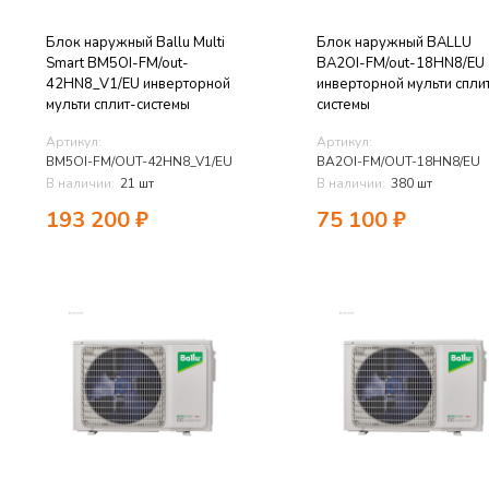
Блок наружный Ballu Multi
Блок наружный BALLU
Smart BM5OI-FM/out-
BA2OI-FM/out-18HN8/EU
42HN8_V1/EU инверторной
инверторной мульти спли
мульти сплит-системы
системы
Артикул:
Артикул:
BM5OI-FM/OUT-42HN8_V1/EU
BA2OI-FM/OUT-18HN8/EU
В наличии:
21 шт
В наличии:
380 шт
193 200
₽
75 100
₽