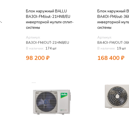
Блок наружный BALLU
Блок наружный 
BA3OI-FM/out-21HN8/EU
BA4OI-FM/out-36
т-
инверторной мульти сплит-
инверторной муль
системы
системы
Артикул:
Артикул:
BA3OI-FM/OUT-21HN8/EU
BA4OI-FM/OUT-36
В наличии:
174 шт
В наличии:
19 шт
98 200
₽
168 400
₽