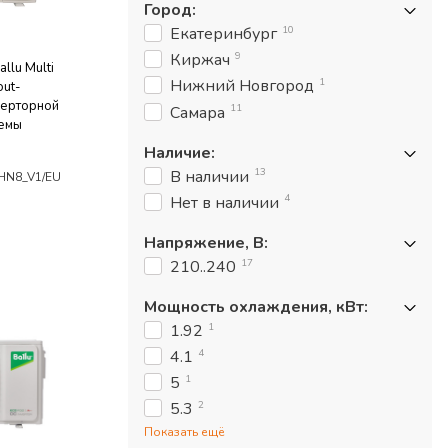
Город
:
10
Екатеринбург
9
Киржач
llu Multi
1
Нижний Новгород
out-
верторной
11
Самара
темы
Наличие
:
13
В наличии
HN8_V1/EU
4
Нет в наличии
Напряжение, В
:
17
210..240
Мощность охлаждения, кВт
:
1
1.92
4
4.1
1
5
2
5.3
Показать ещё