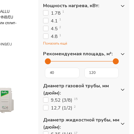
Мощность нагрева, кВт
:
BALLU
1
1.78
HN8/EU
1
4.1
ти сплит-
2
4.5
1
4.8
Показать ещё
HN8/EU
Рекомендуемая площадь, м²
:
Диаметр газовой трубы, мм
(дюйм)
:
15
9,52 (3/8)
2
12,7 (1/2)
Диаметр жидкостной трубы, мм
(дюйм)
:
17