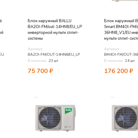
i
Блок наружный BALLU
Блок наружный Ba
BA2OI-FM/out-14HN8/EU_LP
Smart BM4OI-FM/
ой
инверторной мульти сплит-
36HN8_V1/EU ин
системы
мульти сплит-сис
Артикул:
Артикул:
EU
BA2OI-FM/OUT-14HN8/EU_LP
BM4OI-FM/OUT-36
В наличии:
23 шт
В наличии:
14 шт
75 700
₽
176 200
₽