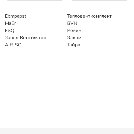
Ebmpapst
Тепловенткомплект
MaEr
BVN
ESQ
Ровен
Завод Вентилятор
Элком
AIR-SC
Тайра