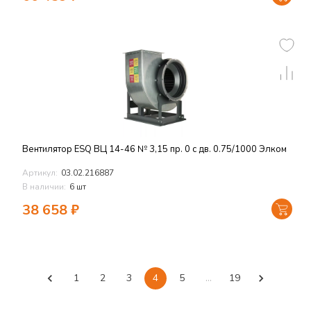
Вентилятор ESQ ВЦ 14-46 № 3,15 пр. 0 с дв. 0.75/1000 Элком
Артикул:
03.02.216887
В наличии:
6 шт
38 658
₽
1
2
3
4
5
…
19