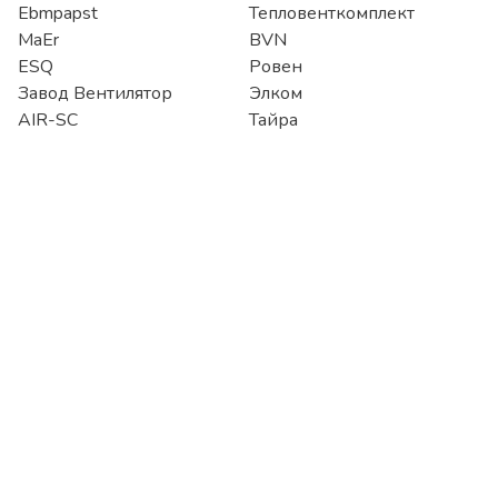
Ebmpapst
Тепловенткомплект
MaEr
BVN
ESQ
Ровен
Завод Вентилятор
Элком
AIR-SC
Тайра