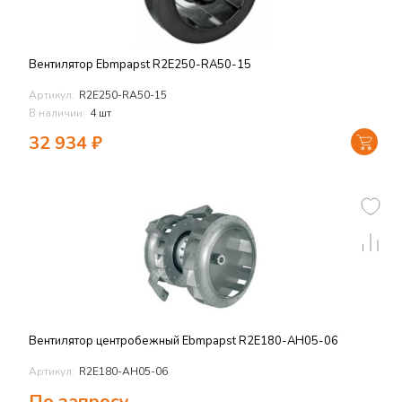
Вентилятор Ebmpapst R2E250-RA50-15
Артикул:
R2E250-RA50-15
В наличии:
4 шт
32 934
₽
Вентилятор центробежный Ebmpapst R2E180-AH05-06
Артикул:
R2E180-AH05-06
По запросу