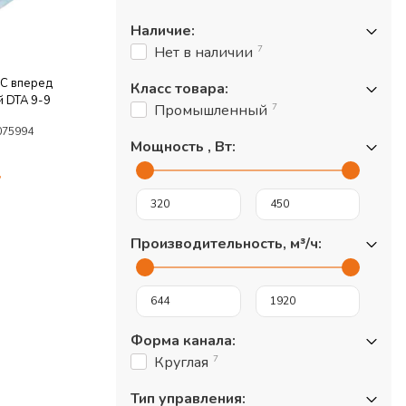
Наличие
:
7
Нет в наличии
SC вперед
Класс товара
:
й DTA 9-9
7
Промышленный
075994
Мощность , Вт
:
у
Производительность, м³/ч
:
Форма канала
:
7
Круглая
Тип управления
: