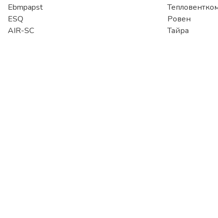
Ebmpapst
Тепловентко
ESQ
Ровен
AIR-SC
Тайра