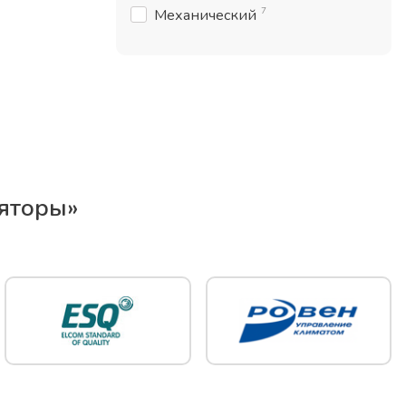
7
Механический
яторы
»