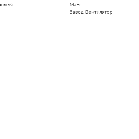
мплект
MaEr
Завод Вентилятор