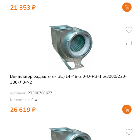
21 353
₽
Вентилятор радиальный ВЦ-14-46-2,0-О-РВ-1,5/3000/220-
380-Л0-У2
Артикул:
РВЗ00783677
В наличии:
4 шт
26 619
₽