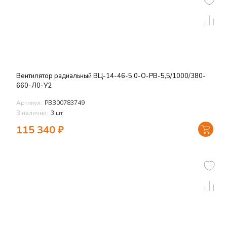
Вентилятор радиальный ВЦ-14-46-5,0-О-РВ-5,5/1000/380-
660-Л0-У2
Артикул:
РВЗ00783749
В наличии:
3 шт
115 340
₽