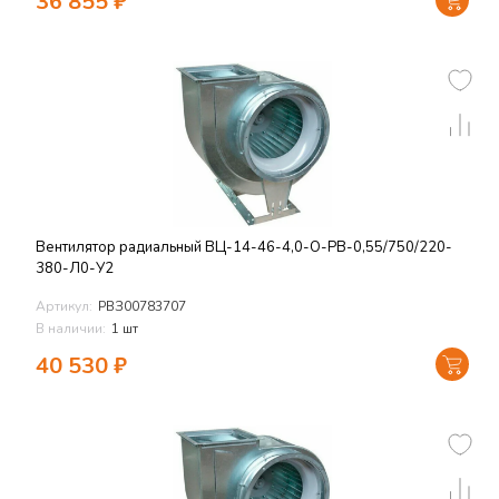
36 855
₽
Вентилятор радиальный ВЦ-14-46-4,0-О-РВ-0,55/750/220-
380-Л0-У2
Артикул:
РВЗ00783707
В наличии:
1 шт
40 530
₽