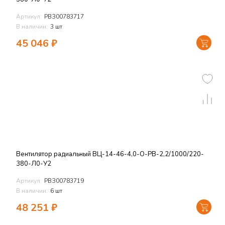
Артикул:
РВЗ00783717
В наличии:
3 шт
45 046
₽
Вентилятор радиальный ВЦ-14-46-4,0-О-РВ-2,2/1000/220-
380-Л0-У2
Артикул:
РВЗ00783719
В наличии:
6 шт
48 251
₽