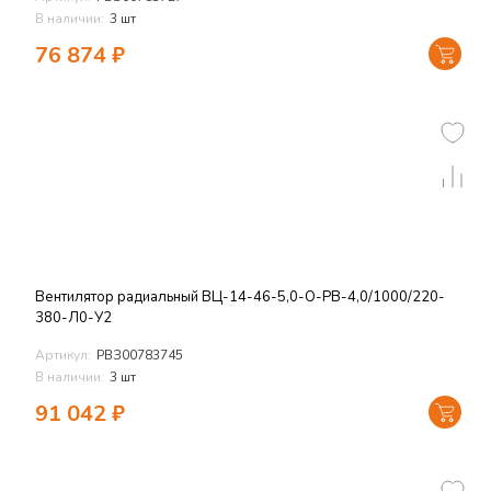
В наличии:
3 шт
76 874
₽
Вентилятор радиальный ВЦ-14-46-5,0-О-РВ-4,0/1000/220-
380-Л0-У2
Артикул:
РВЗ00783745
В наличии:
3 шт
91 042
₽