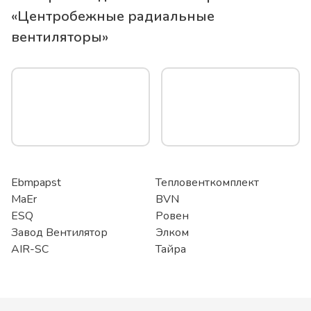
«
Центробежные радиальные
вентиляторы
»
Ebmpapst
Тепловенткомплект
MaEr
BVN
ESQ
Ровен
Завод Вентилятор
Элком
AIR-SC
Тайра