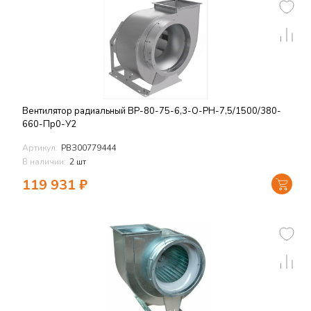
Вентилятор радиальный ВР-80-75-6,3-О-РН-7,5/1500/380-
660-Пр0-У2
Артикул:
РВЗ00779444
В наличии:
2 шт
119 931
₽