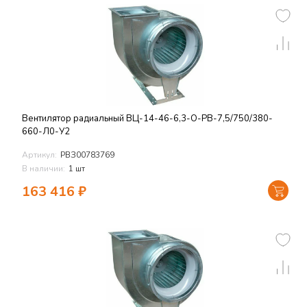
Вентилятор радиальный ВЦ-14-46-6,3-О-РВ-7,5/750/380-
660-Л0-У2
Артикул:
РВЗ00783769
В наличии:
1 шт
163 416
₽