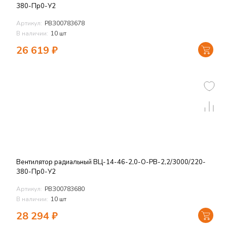
380-Пр0-У2
Артикул:
РВЗ00783678
В наличии:
10 шт
26 619
₽
Вентилятор радиальный ВЦ-14-46-2,0-О-РВ-2,2/3000/220-
380-Пр0-У2
Артикул:
РВЗ00783680
В наличии:
10 шт
28 294
₽