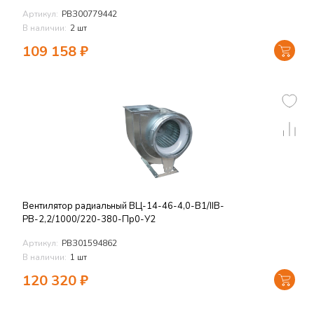
Артикул:
РВЗ00779442
В наличии:
2 шт
109 158
₽
Вентилятор радиальный ВЦ-14-46-4,0-В1/IIB-
РВ-2,2/1000/220-380-Пр0-У2
Артикул:
РВЗ01594862
В наличии:
1 шт
120 320
₽